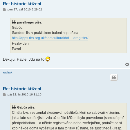
Re: historie křížení
P
pon 27. zář 2010 9:29:02
ř
í
s
pavelheger píše:
p
ě
Gabčo,
v
Sanders list v praktickém balení najdeš na
e
k
http://apps.rhs.org.uk/horticulturaldat ... dregister/
Hezký den
Pavel
Děkuju, Pavle. Jdu na to
radzak
Re: historie křížení
P
pát 12. lis 2010 16:31:10
ř
í
s
Gabča píše:
p
ě
Chtěla bych se zeptat zkušených pěstitelů, kteří se zabývají křížením,
v
jak a kde se dá zjistit, zda už určité křížení bylo provedeno (samozřejmě
e
k
předpokládám ... a někde registrováno nebo zveřejněno, protože co si
kdo někde doma vypěstuje a tam to taky zůstane, se zjistit nedá), resp.