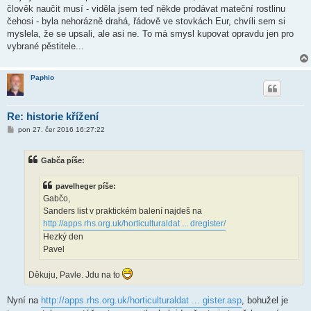
s
člověk naučit musí - viděla jsem teď někde prodávat mateční rostlinu
p
ě
čehosi - byla nehorázně drahá, řádově ve stovkách Eur, chvíli sem si
v
myslela, že se upsali, ale asi ne. To má smysl kupovat opravdu jen pro
e
k
vybrané pěstitele...
Paphio
Re: historie křížení
P
pon 27. čer 2016 16:27:22
ř
í
s
Gabča píše:
p
ě
v
pavelheger píše:
e
k
Gabčo,
Sanders list v praktickém balení najdeš na
http://apps.rhs.org.uk/horticulturaldat ... dregister/
Hezký den
Pavel
Děkuju, Pavle. Jdu na to
Nyní na
http://apps.rhs.org.uk/horticulturaldat ... gister.asp
, bohužel je