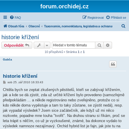
forum.orchidej.cz
FAQ
Registrovat
Přihlásit se
H
Obsah fóra
Obecné
Taxonomie, nomenklatura, legislativa a ochrana
l
historie křížení
e
Hledat
Pokročilé 
Odpovědět
d
10 příspěvků • Stránka
1
z
1
a
Gabča
t
historie křížení
P
sob 25. zář 2010 16:33:43
ř
í
Chtěla bych se zeptat zkušených pěstitelů, kteří se zabývají křížením,
s
jak a kde se dá zjistit, zda už určité křížení bylo provedeno (samozřejmě
p
ě
předpokládám ... a někde registrováno nebo zveřejněno, protože co si
v
kdo někde doma vypěstuje a tam to taky zůstane, se zjistit nedá), resp.
e
k
jak vypadal výsledek? Jsem sice začátečník, ale když už mi něco
rozkvete, popadne mne touha "tvořit". Na druhou stranu si říkám, proč se
leta trápit s něčím, co už je vyzkoušené, známé, ba dokonce vydalo to
výsledek namnoze nezajímavý. Orchid hybrid list je fajn, jak jste tu na