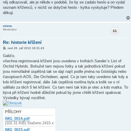
něj odkazovali, ale je někde v podobě, že by se zadalo heslo a on vydal
seznam kříženců, v nichž se dotyčné heslo - kytka vyskytuje? Předem
děkuji.
virens
Moderátor
Re: historie křížení
P
ned 26. zář 2010 18:31:43
ř
í
Gabčo,
s
všechna registrovaná křížení jsou uvedena v knihách Sander´s List of
p
ě
Orchid Hybrids. Bohužel tam nejsou fotky a tak jednotlivá křížení pokud
v
jsou mimořádně úspěšná tak se dají najít podle jména na Góóóóglu nebo
e
k
časopisech AOS, Die Orchideen, apod. Co je tam taky uvedeno tak kdy a
kdo křížení registroval, dále Jak úspěšná rostlina byla a kolik se s ní
udělalo za těch 5 let křížení. Co tam není tak kdo je otec a kdo matka. To
bývá při křížení hodně důležité pokud by jsme chtěli křížení opakovat.
Výsledky bývají rozdílné.
PŘÍLOHY
IMG_0014.pdf
(102.31 KiB) Staženo 2415 x
IMG_0015.pdf