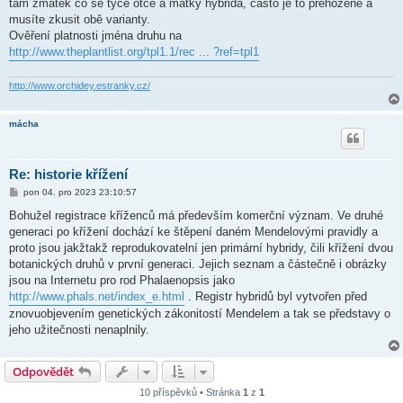
tam zmatek co se týče otce a matky hybrida, často je to přehozené a
musíte zkusit obě varianty.
Ověření platnosti jména druhu na
http://www.theplantlist.org/tpl1.1/rec ... ?ref=tpl1
http://www.orchidey.estranky.cz/
mácha
Re: historie křížení
P
pon 04. pro 2023 23:10:57
ř
í
Bohužel registrace kříženců má především komerční význam. Ve druhé
s
generaci po křížení dochází ke štěpení daném Mendelovými pravidly a
p
ě
proto jsou jakžtakž reprodukovatelní jen primární hybridy, čili křížení dvou
v
botanických druhů v první generaci. Jejich seznam a částečně i obrázky
e
k
jsou na Internetu pro rod Phalaenopsis jako
http://www.phals.net/index_e.html
. Registr hybridů byl vytvořen před
znovuobjevením genetických zákonitostí Mendelem a tak se představy o
jeho užitečnosti nenaplnily.
Odpovědět
10 příspěvků • Stránka
1
z
1