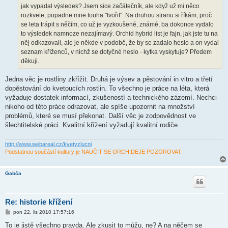
jak vypadal výsledek? Jsem sice začátečník, ale když už mi něco
rozkvete, popadne mne touha "tvořit". Na druhou stranu si říkám, proč
se leta trápit s něčím, co už je vyzkoušené, známé, ba dokonce vydalo
to výsledek namnoze nezajímavý. Orchid hybrid list je fajn, jak jste tu na
něj odkazovali, ale je někde v podobě, že by se zadalo heslo a on vydal
seznam kříženců, v nichž se dotyčné heslo - kytka vyskytuje? Předem
děkuji.
Jedna věc je rostliny zkřížit. Druhá je výsev a pěstování in vitro a třetí
dopěstování do kvetoucích rostlin. To všechno je práce na léta, která
vyžaduje dostatek informací, zkušeností a technického zázemí. Nechci
nikoho od této práce odrazovat, ale spíše upozornit na množství
problémů, které se musí překonat. Další věc je zodpovědnost ve
šlechtitelské práci. Kvalitní křížení vyžadují kvalitní rodiče.
http://www.webareal.cz/kvetyzlucni
Podstatnou součástí kultury je NAUČIT SE ORCHIDEJE POZOROVAT
Gabča
Re: historie křížení
P
pon 22. lis 2010 17:57:16
ř
í
To je jistě všechno pravda. Ale zkusit to můžu, ne? A na něčem se