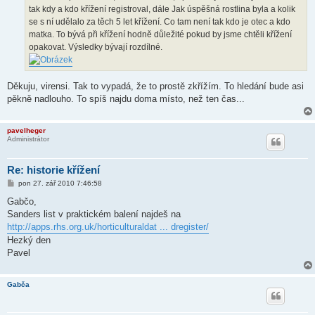
tak kdy a kdo křížení registroval, dále Jak úspěšná rostlina byla a kolik
se s ní udělalo za těch 5 let křížení. Co tam není tak kdo je otec a kdo
matka. To bývá při křížení hodně důležité pokud by jsme chtěli křížení
opakovat. Výsledky bývají rozdílné.
Děkuju, virensi. Tak to vypadá, že to prostě zkřížím. To hledání bude asi
pěkně nadlouho. To spíš najdu doma místo, než ten čas...
pavelheger
Administrátor
Re: historie křížení
P
pon 27. zář 2010 7:46:58
ř
í
Gabčo,
s
Sanders list v praktickém balení najdeš na
p
ě
http://apps.rhs.org.uk/horticulturaldat ... dregister/
v
Hezký den
e
k
Pavel
Gabča