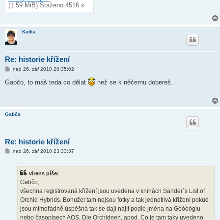
(1.59 MiB) Staženo 4516 x
Katka
Re: historie křížení
P
ned 26. zář 2010 20:35:02
ř
í
Gabčo, to máš teda co dělat
než se k něčemu dobereš.
s
p
ě
v
e
Gabča
k
Re: historie křížení
P
ned 26. zář 2010 23:33:37
ř
í
s
virens píše:
p
ě
Gabčo,
v
všechna registrovaná křížení jsou uvedena v knihách Sander´s List of
e
k
Orchid Hybrids. Bohužel tam nejsou fotky a tak jednotlivá křížení pokud
jsou mimořádně úspěšná tak se dají najít podle jména na Góóóóglu
nebo časopisech AOS, Die Orchideen, apod. Co je tam taky uvedeno