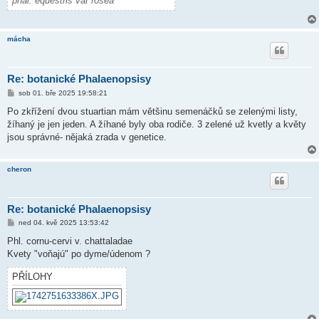
phal. equestris var rosea
mácha
Re: botanické Phalaenopsisy
P
sob 01. bře 2025 19:58:21
ř
í
Po zkřížení dvou stuartian mám většinu semenáčků se zelenými listy,
s
žíhaný je jen jeden. A žíhané byly oba rodiče. 3 zelené už kvetly a květy
p
ě
jsou správné- nějaká zrada v genetice.
v
e
k
cheron
Re: botanické Phalaenopsisy
P
ned 04. kvě 2025 13:53:42
ř
í
Phl. cornu-cervi v. chattaladae
s
Kvety "voňajú" po dyme/údenom ?
p
ě
v
PŘÍLOHY
e
k