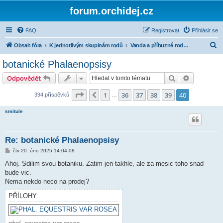
forum.orchidej.cz
FAQ
Registrovat
Přihlásit se
H
Obsah fóra
K jednotlivým skupinám rodů
Vanda a příbuzné rody (tribus Vandeae)
l
botanické Phalaenopsisy
e
Hledat
Pokročilé 
Odpovědět
d
a
Stránka
40
z
40
1
36
37
38
39
40
Předchozí
394 příspěvků
…
t
smitule
Re: botanické Phalaenopsisy
P
čtv 20. úno 2025 14:04:08
ř
í
Ahoj. Sdilim svou botaniku. Zatim jen takhle, ale za mesic toho snad
s
bude vic.
p
ě
Nema nekdo neco na prodej?
v
e
PŘÍLOHY
k