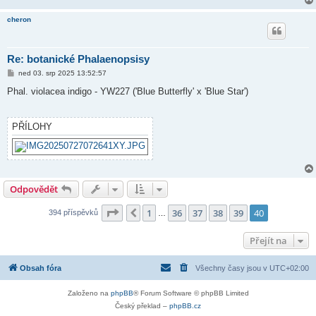
cheron
Re: botanické Phalaenopsisy
P
ned 03. srp 2025 13:52:57
ř
í
Phal. violacea indigo - YW227 ('Blue Butterfly' x 'Blue Star')
s
p
ě
v
PŘÍLOHY
e
k
Odpovědět
Stránka
40
z
40
1
36
37
38
39
40
Předchozí
394 příspěvků
…
Přejít na
Obsah fóra
Všechny časy jsou v
UTC+02:00
Založeno na
phpBB
® Forum Software © phpBB Limited
Český překlad –
phpBB.cz