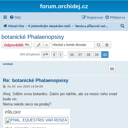
forum.orchidej.cz
FAQ
Registrovat
Přihlásit se
H
Obsah fóra
K jednotlivým skupinám rodů
Vanda a příbuzné rody (tribus Vandeae)
l
botanické Phalaenopsisy
e
Hledat
Pokročilé 
Odpovědět
d
a
Stránka
40
z
40
1
36
37
38
39
40
Předchozí
394 příspěvků
…
t
smitule
Re: botanické Phalaenopsisy
P
čtv 20. úno 2025 14:04:08
ř
í
Ahoj. Sdilim svou botaniku. Zatim jen takhle, ale za mesic toho snad
s
bude vic.
p
ě
Nema nekdo neco na prodej?
v
e
PŘÍLOHY
k