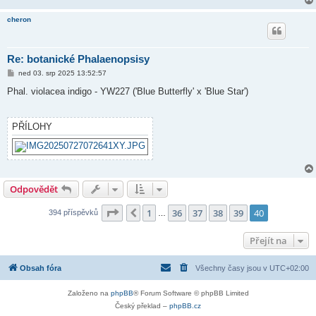
cheron
Re: botanické Phalaenopsisy
P
ned 03. srp 2025 13:52:57
ř
í
Phal. violacea indigo - YW227 ('Blue Butterfly' x 'Blue Star')
s
p
ě
v
PŘÍLOHY
e
k
Odpovědět
Stránka
40
z
40
1
36
37
38
39
40
Předchozí
394 příspěvků
…
Přejít na
Obsah fóra
Všechny časy jsou v
UTC+02:00
Založeno na
phpBB
® Forum Software © phpBB Limited
Český překlad –
phpBB.cz