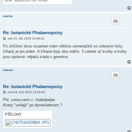
phal. equestris var rosea
mácha
Re: botanické Phalaenopsisy
P
sob 01. bře 2025 19:58:21
ř
í
Po zkřížení dvou stuartian mám většinu semenáčků se zelenými listy,
s
žíhaný je jen jeden. A žíhané byly oba rodiče. 3 zelené už kvetly a květy
p
ě
jsou správné- nějaká zrada v genetice.
v
e
k
cheron
Re: botanické Phalaenopsisy
P
ned 04. kvě 2025 13:53:42
ř
í
Phl. cornu-cervi v. chattaladae
s
Kvety "voňajú" po dyme/údenom ?
p
ě
v
PŘÍLOHY
e
k