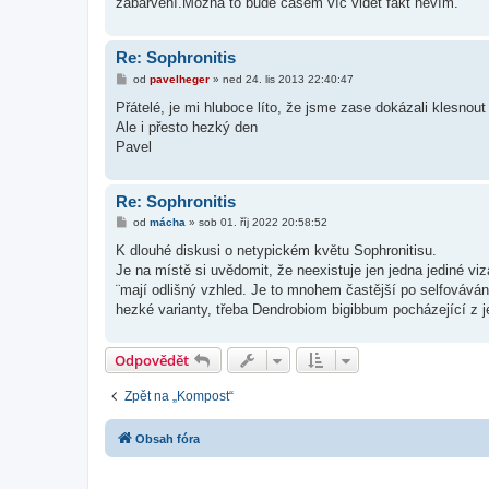
zabarvení.Možná to bude časem víc vidět fakt nevím.
Re: Sophronitis
P
od
pavelheger
»
ned 24. lis 2013 22:40:47
ř
í
Přátelé, je mi hluboce líto, že jsme zase dokázali klesnout
s
Ale i přesto hezký den
p
ě
Pavel
v
e
k
Re: Sophronitis
P
od
mácha
»
sob 01. říj 2022 20:58:52
ř
í
K dlouhé diskusi o netypickém květu Sophronitisu.
s
Je na místě si uvědomit, že neexistuje jen jedna jediné vi
p
ě
¨mají odlišný vzhled. Je to mnohem častější po selfováván
v
hezké varianty, třeba Dendrobiom bigibbum pocházející z 
e
k
Odpovědět
Zpět na „Kompost“
Obsah fóra