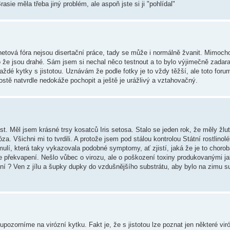
sie měla třeba jiný problém, ale aspoň jste si ji "pohlídal"
netová fóra nejsou disertační práce, tady se může i normálně žvanit. Mimocho
to že jsou drahé. Sám jsem si nechal něco testnout a to bylo výjimečně zadara
 každé kytky s jistotou. Uznávám že podle fotky je to vždy těžší, ale toto for
stě natvrdle nedokáže pochopit a ještě je urážlivý a vztahovačný.
. Měl jsem krásné trsy kosatců Iris setosa. Stalo se jeden rok, že měly žlut
a. Všichni mi to tvrdili. A protože jsem pod stálou kontrolou Státní rostlinolé
primulí, která taky vykazovala podobné symptomy, ať zjistí, jaká že je to choro
je překvapení. Nešlo vůbec o virozu, ale o poškození toxiny produkovanými ja
 ? Ven z jílu a šupky dupky do vzdušnějšího substrátu, aby bylo na zimu suše
upozorníme na virózní kytku. Fakt je, že s jistotou lze poznat jen některé viró