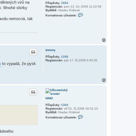
některých virů na
t
Příspěvky:
2884
e
Registrován:
pon 13. črc 2009 11:10:58
y. Mnohé sbírky
l
Bydliště:
Hradec Králové
e
K
Kontaktovat uživatele:
z
o
pravdu nemocná, tak
a
n
h
t
r
a
a
k
d
t
n
o
N
i
v
a
k
a
h
t
tommy
o
u
r
Příspěvky:
1088
ž
Registrován:
pát 17. říj 2008 0:45:50
u
i
w
to vypadá, že pysk
v
a
t
e
l
N
e
a
P
h
a
o
p
r
h
HAKI
u
i
o
Příspěvky:
5368
Registrován:
stř 01. říj 2008 16:31:10
Bydliště:
Hradec Králové
K
Kontaktovat uživatele:
o
n
t
a
odobného
k