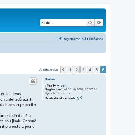
Hledat
Pokročilé hledání
Registrovat
Přihlásit se
1
2
3
4
5
6
Předchozí
58 příspěvků
Karlos
Příspěvky:
1577
Registrován:
stř 08. říj 2008 13:37:10
Bydliště:
Zděchov
up: jen testy
K
Kontaktovat uživatele:
ch chtěl zdůraznit,
o
n
lá skupinka propadlin
t
a
k
ím ohledání si šlo
t
ětšinou jinak. Osobně
o
v
it přenostu z jedné
a
t