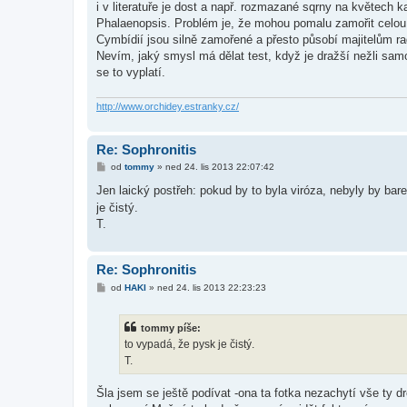
i v literatuře je dost a např. rozmazané sqrny na květech k
p
ě
Phalaenopsis. Problém je, že mohou pomalu zamořit celou
v
Cymbídií jsou silně zamořené a přesto působí majitelům ra
e
k
Nevím, jaký smysl má dělat test, když je dražší nežli sam
se to vyplatí.
http://www.orchidey.estranky.cz/
Re: Sophronitis
P
od
tommy
»
ned 24. lis 2013 22:07:42
ř
í
Jen laický postřeh: pokud by to byla viróza, nebyly by ba
s
je čistý.
p
ě
T.
v
e
k
Re: Sophronitis
P
od
HAKI
»
ned 24. lis 2013 22:23:23
ř
í
s
tommy píše:
p
ě
to vypadá, že pysk je čistý.
v
T.
e
k
Šla jsem se ještě podívat -ona ta fotka nezachytí vše ty 