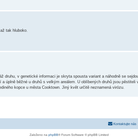
 až tak hluboko.
záž druhu, v genetické informaci je skryta spousta variant a náhodně se sejd
í a úplně běžné u druhů s velkým areálem. U oblíbených druhů jsou pěstitel
jediného kopce u města Cooktown. Jiný květ určitě neznamená virózu.
Kontaktujte nás
Založeno na
phpBB
® Forum Software © phpBB Limited