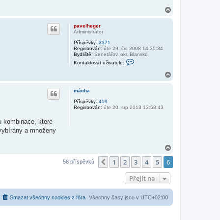
t
o
N
v
a
a
h
t
pavelheger
o
u
Administrátor
r
ž
Příspěvky:
3371
u
i
Registrován:
úte 29. črc 2008 14:35:34
v
Bydliště:
Senetářov. okr. Blansko
a
K
t
Kontaktovat uživatele:
o
e
n
l
N
t
e
a
a
H
h
k
mácha
A
o
t
K
r
o
Příspěvky:
419
I
v
Registrován:
úte 20. srp 2013 13:58:43
u
a
t
ou kombinace, které
u
i vybírány a množeny
ž
i
v
N
a
a
t
e
1
2
3
4
5
6
h
Předchozí
58 příspěvků
l
o
e
r
Přejít na
p
u
a
v
e
Smazat všechny cookies z fóra
Všechny časy jsou v
UTC+02:00
l
h
e
g