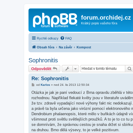
forum.orchidej.cz
Krátký popis vašeho fóra
Rychlé odkazy
FAQ
Obsah fóra
Na závěr
Kompost
Sophronitis
Odpovědět
Re: Sophronitis
P
od
Karlos
»
ned 24. lis 2013 12:50:34
ř
í
Otázka je jak je paní vedoucí z Brna opravdu zběhlá v této 
s
rozhodnou. Například flekaté květy jsou v literatuře uváděn
p
ě
že tzv. zdravě vypadající nové výhony fakt nic nedokazují
v
a právě ta byla určena jako virózní pomocí elektronového mi
e
k
Dendrobium phalaenopsis, které mělo v buňkách údajně více v
všimnout proti světlu světlejších proužků. A to je to co t
se domnívám, že správnou cestou je snaha držet si sbírk
na druhou. Brno dělá výsevy, to je velké pozitivum.