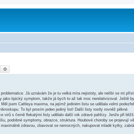
Hledat
Pokročilé hledání
problematice. Já uznávám že je tu velká míra nejistoty, ale nelíbí se mi příst
y jako tipický symptom, takže já bych to až tak moc nerelativizoval. Ještě by
. Měl jsem Cattleya maxima, na jejímž jediném listu se udělala velmi podezře
kroskopu. To byl prosím jeden jediný list! Další listy rostly rovněž pěkné.
irů s černě flekatými listy udělalo další rok zdravé pahlízy. Jenže při bližš
u píšu, podobné symptomy, obrazce, struktura. Houbové choroby se projevují v
u maximálně zdravou, zbavovat se nemocných, nakupovat mladé kytky, zabrán