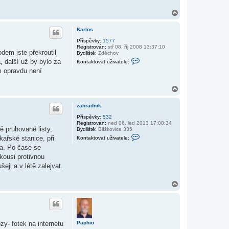
u
ž
N
i
a
v
h
a
Karlos
t
o
e
r
Příspěvky:
1577
l
Registrován:
stř 08. říj 2008 13:37:10
u
e
dem jste překroutil
Bydliště:
Zděchov
K
K
, další už by bylo za
Kontaktovat uživatele:
a
o
r
um opravdu není
n
l
t
o
a
s
N
k
a
t
o
h
zahradnik
v
o
a
r
Příspěvky:
532
t
Registrován:
ned 06. led 2013 17:08:34
u
u
ě pruhované listy,
Bydliště:
Blížkovice 335
ž
K
kařské stanice, při
Kontaktovat uživatele:
i
o
v
ba. Po čase se
n
a
t
kousi protivnou
t
a
e
ji a v létě zalejvat.
k
l
t
e
o
K
N
v
a
a
a
r
t
h
l
u
o
o
ž
r
s
i
u
v
Paphio
zy- fotek na internetu
a