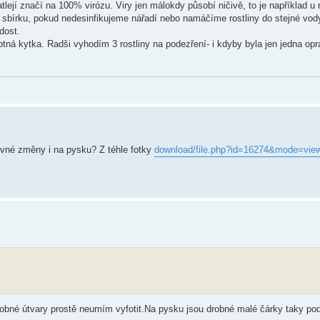
atlejí značí na 100% virózu. Viry jen málokdy působí ničivě, to je například u 
 sbírku, pokud nedesinfikujeme nářadí nebo namáčíme rostliny do stejné vod
dost.
otná kytka. Radši vyhodím 3 rostliny na podezření- i kdyby byla jen jedna o
revné změny i na pysku? Z téhle fotky
download/file.php?id=16274&mode=vie
drobné útvary prostě neumím vyfotit.Na pysku jsou drobné malé čárky taky p