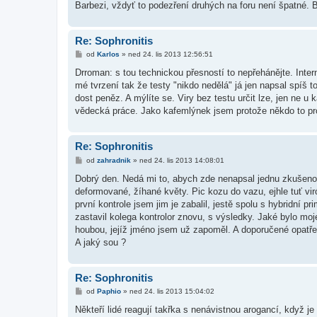
Barbezi, vždyť to podezření druhých na foru není špatné. Bra
Re: Sophronitis
P
od
Karlos
»
ned 24. lis 2013 12:56:51
ř
í
Drroman: s tou technickou přesností to nepřehánějte. Inter
s
mé tvrzení tak že testy "nikdo nedělá" já jen napsal spíš 
p
ě
dost peněz. A mýlíte se. Viry bez testu určit lze, jen ne u
v
vědecká práce. Jako kafemlýnek jsem protože někdo to pro
e
k
Re: Sophronitis
P
od
zahradnik
»
ned 24. lis 2013 14:08:01
ř
í
Dobrý den. Nedá mi to, abych zde nenapsal jednu zkušenost
s
deformované, žíhané květy. Pic kozu do vazu, ejhle tuť viróz
p
ě
první kontrole jsem jim je zabalil, jestě spolu s hybridní 
v
zastavil kolega kontrolor znovu, s výsledky. Jaké bylo mo
e
k
houbou, jejíž jméno jsem už zapoměl. A doporučené opatření
A jaký sou ?
Re: Sophronitis
P
od
Paphio
»
ned 24. lis 2013 15:04:02
ř
í
Někteří lidé reagují takřka s nenávistnou arogancí, když je 
s