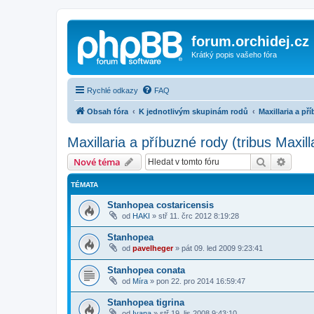
forum.orchidej.cz
Krátký popis vašeho fóra
Rychlé odkazy
FAQ
Obsah fóra
K jednotlivým skupinám rodů
Maxillaria a př
Maxillaria a příbuzné rody (tribus Maxil
Hledat
Pokroč
Nové téma
TÉMATA
Stanhopea costaricensis
od
HAKI
»
stř 11. črc 2012 8:19:28
Stanhopea
od
pavelheger
»
pát 09. led 2009 9:23:41
Stanhopea conata
od
Míra
»
pon 22. pro 2014 16:59:47
Stanhopea tigrina
od
Ivana
»
stř 19. lis 2008 9:43:10