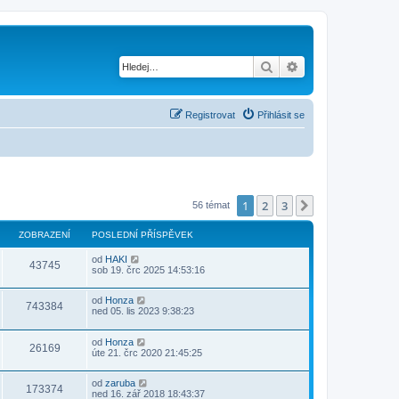
Hledat
Pokročilé hledání
Registrovat
Přihlásit se
1
2
3
Další
56 témat
ZOBRAZENÍ
POSLEDNÍ PŘÍSPĚVEK
od
HAKI
43745
sob 19. črc 2025 14:53:16
od
Honza
743384
ned 05. lis 2023 9:38:23
od
Honza
26169
úte 21. črc 2020 21:45:25
od
zaruba
173374
ned 16. zář 2018 18:43:37