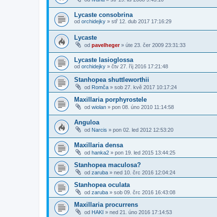
Lycaste consobrina
od
orchidejky
»
stř 12. dub 2017 17:16:29
Lycaste
od
pavelheger
»
úte 23. čer 2009 23:31:33
Lycaste lasioglossa
od
orchidejky
»
čtv 27. říj 2016 17:21:48
Stanhopea shuttleworthii
od
Romča
»
sob 27. kvě 2017 10:17:24
Maxillaria porphyrostele
od
wiolan
»
pon 08. úno 2010 11:14:58
Anguloa
od
Narcis
»
pon 02. led 2012 12:53:20
Maxillaria densa
od
hanka2
»
pon 19. led 2015 13:44:25
Stanhopea maculosa?
od
zaruba
»
ned 10. črc 2016 12:04:24
Stanhopea oculata
od
zaruba
»
sob 09. črc 2016 16:43:08
Maxillaria procurrens
od
HAKI
»
ned 21. úno 2016 17:14:53