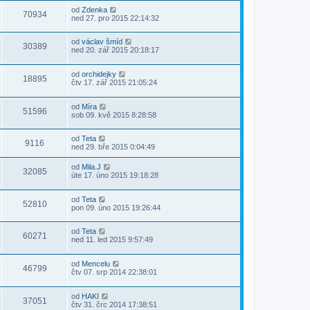
od
Zdenka
70934
ned 27. pro 2015 22:14:32
od
václav šmíd
30389
ned 20. zář 2015 20:18:17
od
orchidejky
18895
čtv 17. zář 2015 21:05:24
od
Míra
51596
sob 09. kvě 2015 8:28:58
od
Teta
9116
ned 29. bře 2015 0:04:49
od
Mila.J
32085
úte 17. úno 2015 19:18:28
od
Teta
52810
pon 09. úno 2015 19:26:44
od
Teta
60271
ned 11. led 2015 9:57:49
od
Mencelu
46799
čtv 07. srp 2014 22:38:01
od
HAKI
37051
čtv 31. črc 2014 17:38:51