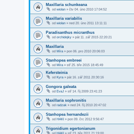
Maxillaria schunkeana
od
wiolan
»
čtv 04. úno 2010 17:04:52
Maxillaria variabilis
od
wiolan
»
ned 20. úno 2011 13:11:11
Paradisanthus micranthus
od
orchidejky
»
pát 11. zář 2015 22:20:21
Maxillaria
od
Míra
»
pon 06. pro 2010 20:06:03
Stanhopea embreei
od
Míra
»
stř 25. bře 2015 18:45:49
Kefersteinia
od
Kyra
»
pát 16. zář 2011 20:30:16
Gongora galeata
od
EvaJ
»
stř 14. říj 2009 23:41:23
Maxillaria sophronitis
od
radzak
»
ned 24. říj 2010 20:47:02
Stanhopea hernandezii
od
HAKI
»
pon 09. črc 2012 9:56:47
Trigonidium egertonianum
od
HAKI
»
stř 23. bře 2011 21:19:00