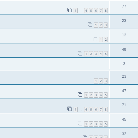
77
1
4
5
6
7
8
…
23
1
2
3
12
1
2
49
1
2
3
4
5
3
23
1
2
3
47
1
2
3
4
5
71
1
4
5
6
7
8
…
45
1
2
3
4
5
32