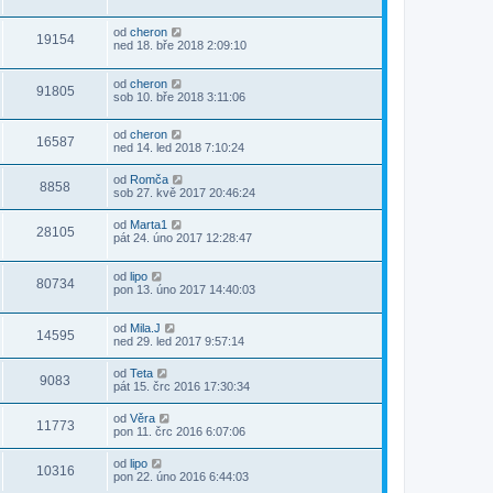
od
cheron
19154
ned 18. bře 2018 2:09:10
od
cheron
91805
sob 10. bře 2018 3:11:06
od
cheron
16587
ned 14. led 2018 7:10:24
od
Romča
8858
sob 27. kvě 2017 20:46:24
od
Marta1
28105
pát 24. úno 2017 12:28:47
od
lipo
80734
pon 13. úno 2017 14:40:03
od
Mila.J
14595
ned 29. led 2017 9:57:14
od
Teta
9083
pát 15. črc 2016 17:30:34
od
Věra
11773
pon 11. črc 2016 6:07:06
od
lipo
10316
pon 22. úno 2016 6:44:03