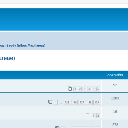
íbuzné rody (tribus Maxillareae)
lareae)
ilé hledání
ODPOVĚDI
52
1
2
3
4
5
6
1283
1
125
126
127
128
129
…
16
1
2
278