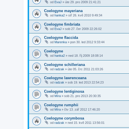
od
EvaJ
»
úte 29. pro 2009 21:41:21
Coelogyne mayeriana
od
hanka2
»
stř 26. kvě 2010 9:49:34
Coelogyne fimbriata
od
EvaJ
»
sob 27. čer 2009 22:26:02
Coelogyne flaccida
od
Marenka
»
pon 30. led 2012 9:33:44
Coelogyne
od
hanka2
»
ned 18. říj 2009 18:08:14
Coelogyne schilleriana
od
radzak
»
úte 05. črc 2011 21:03:26
Coelogyne lawrenceana
od
radzak
»
sob 19. led 2013 22:54:23
Coelogyne lentiginosa
od
Míra
»
sob 21. pro 2013 20:30:35
Coelogyne rumphii
od
Míra
»
čtv 13. zář 2012 17:46:20
Coelogyne corymbosa
od
radzak
»
ned 15. kvě 2011 13:56:01