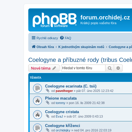
forum.orchidej.cz
Krátký popis vašeho fóra
Rychlé odkazy
FAQ
Obsah fóra
K jednotlivým skupinám rodů
Coelogyne a př
Coelogyne a příbuzné rody (tribus Coe
Hledat
Pokroč
Nové téma
TÉMATA
Coelogyne ecarinata (C. tsii)
od
pavelheger
»
pát 07. úno 2025 12:23:42
Pleione maculata
od
tommy
»
pon 16. lis 2009 21:42:38
Coelogyne cristata
od
EvaJ
»
sob 07. úno 2009 0:43:13
Coelogyne kříženci
od
orchidejky
»
ned 04. pro 2016 22:03:19