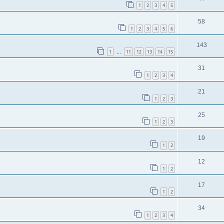
1
2
3
4
5
58
1
2
3
4
5
6
143
1
11
12
13
14
15
…
31
1
2
3
4
21
1
2
3
25
1
2
3
19
1
2
12
1
2
17
1
2
34
1
2
3
4