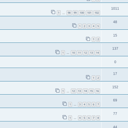
1011
1
98
99
100
101
102
…
48
1
2
3
4
5
15
1
2
137
1
10
11
12
13
14
…
0
17
1
2
152
1
12
13
14
15
16
…
69
1
3
4
5
6
7
…
77
1
4
5
6
7
8
…
44