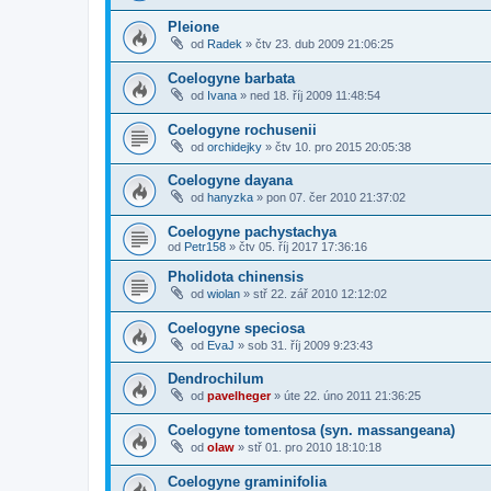
Pleione
od
Radek
»
čtv 23. dub 2009 21:06:25
Coelogyne barbata
od
Ivana
»
ned 18. říj 2009 11:48:54
Coelogyne rochusenii
od
orchidejky
»
čtv 10. pro 2015 20:05:38
Coelogyne dayana
od
hanyzka
»
pon 07. čer 2010 21:37:02
Coelogyne pachystachya
od
Petr158
»
čtv 05. říj 2017 17:36:16
Pholidota chinensis
od
wiolan
»
stř 22. zář 2010 12:12:02
Coelogyne speciosa
od
EvaJ
»
sob 31. říj 2009 9:23:43
Dendrochilum
od
pavelheger
»
úte 22. úno 2011 21:36:25
Coelogyne tomentosa (syn. massangeana)
od
olaw
»
stř 01. pro 2010 18:10:18
Coelogyne graminifolia