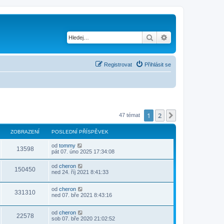
Hledat
Pokročilé hledání
Registrovat
Přihlásit se
1
2
Další
47 témat
ZOBRAZENÍ
POSLEDNÍ PŘÍSPĚVEK
od
tommy
13598
pát 07. úno 2025 17:34:08
od
cheron
150450
ned 24. říj 2021 8:41:33
od
cheron
331310
ned 07. bře 2021 8:43:16
od
cheron
22578
sob 07. bře 2020 21:02:52