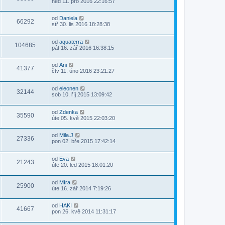
ned 11. pro 2016 22:16:57
od
Daniela
66292
stř 30. lis 2016 18:28:38
od
aquaterra
104685
pát 16. zář 2016 16:38:15
od
Ani
41377
čtv 11. úno 2016 23:21:27
od
eleonen
32144
sob 10. říj 2015 13:09:42
od
Zdenka
35590
úte 05. kvě 2015 22:03:20
od
Mila.J
27336
pon 02. bře 2015 17:42:14
od
Eva
21243
úte 20. led 2015 18:01:20
od
Míra
25900
úte 16. zář 2014 7:19:26
od
HAKI
41667
pon 26. kvě 2014 11:31:17