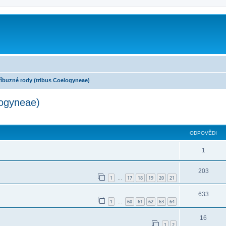
íbuzné rody (tribus Coelogyneae)
logyneae)
ilé hledání
ODPOVĚDI
1
203
1
17
18
19
20
21
…
633
1
60
61
62
63
64
…
16
1
2