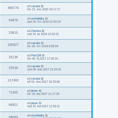
od
zaruba
496770
čtv 13. úno 2020 19:17:17
od
orchidejky
54979
ned 28. črc 2019 21:03:19
od
Zdenka
23615
sob 24. lis 2018 15:02:31
od
zaruba
100927
čtv 26. črc 2018 8:08:59
od
Petr158
16136
čtv 05. říj 2017 17:36:16
od
zaruba
25539
sob 08. dub 2017 21:03:42
od
zaruba
117402
stř 01. úno 2017 16:25:06
od
janav
71455
čtv 19. led 2017 21:17:29
od
janav
66921
ned 15. led 2017 12:30:11
od
orchidejky
58060