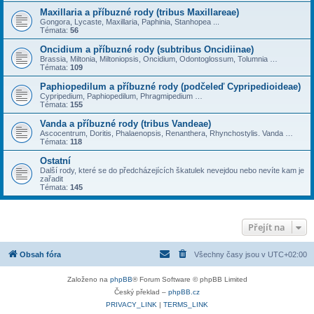
Maxillaria a příbuzné rody (tribus Maxillareae)
Gongora, Lycaste, Maxillaria, Paphinia, Stanhopea ...
Témata:
56
Oncidium a příbuzné rody (subtribus Oncidiinae)
Brassia, Miltonia, Miltoniopsis, Oncidium, Odontoglossum, Tolumnia …
Témata:
109
Paphiopedilum a příbuzné rody (podčeleď Cypripedioideae)
Cypripedium, Paphiopedilum, Phragmipedium …
Témata:
155
Vanda a příbuzné rody (tribus Vandeae)
Ascocentrum, Doritis, Phalaenopsis, Renanthera, Rhynchostylis. Vanda …
Témata:
118
Ostatní
Další rody, které se do předcházejících škatulek nevejdou nebo nevíte kam je
zařadit
Témata:
145
Přejít na
Obsah fóra
Všechny časy jsou v
UTC+02:00
Založeno na
phpBB
® Forum Software © phpBB Limited
Český překlad –
phpBB.cz
PRIVACY_LINK
|
TERMS_LINK