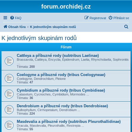
forum.orchidej.cz
FAQ
Registrovat
Přihlásit se
H
Obsah fóra
K jednotlivým skupinám rodů
l
K jednotlivým skupinám rodů
e
Fórum
d
a
Cattleya a příbuzné rody (subtribus Laelinae)
Brassavola, Cattleya, Encyclia, Epidendrum, Laelia, Rhyncholaelia, Sophronitis
t
…
Témata:
200
Coelogyne a příbuzné rody (tribus Coelogyneae)
Coelogyne, Dendrochilum, Pleione
Témata:
47
Cymbidium a příbuzné rody (tribus Cymbidieae)
Catasetum, Cycnoches, Cymbidium, Mormodes ...
Témata:
36
Dendrobium a příbuzné rody (tribus Dendrobieae)
Bulbophyllum, Cirrhopetalum, Dendrobium ...
Témata:
224
Masdevalia a příbuzné rody (subtribus Pleurothallidinae)
Dracula, Masdevalia, Pleurothallis, Restrepia ...
Témata:
55