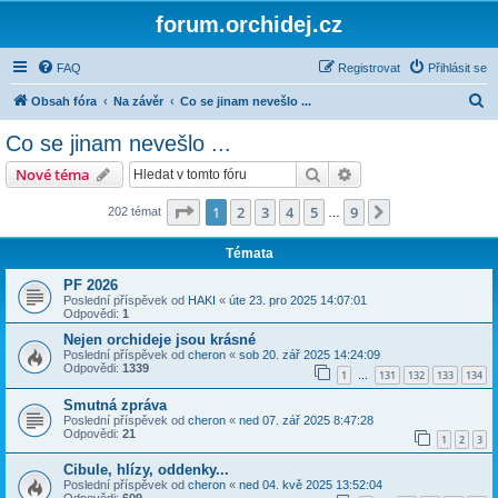
forum.orchidej.cz
FAQ
Registrovat
Přihlásit se
H
Obsah fóra
Na závěr
Co se jinam nevešlo ...
l
Co se jinam nevešlo ...
e
Hledat
Pokročilé hledání
Nové téma
d
a
Stránka
1
z
9
1
2
3
4
5
9
Další
202 témat
…
t
Témata
PF 2026
Poslední příspěvek od
HAKI
«
úte 23. pro 2025 14:07:01
Odpovědi:
1
Nejen orchideje jsou krásné
Poslední příspěvek od
cheron
«
sob 20. zář 2025 14:24:09
Odpovědi:
1339
1
131
132
133
134
…
Smutná zpráva
Poslední příspěvek od
cheron
«
ned 07. zář 2025 8:47:28
Odpovědi:
21
1
2
3
Cibule, hlízy, oddenky...
Poslední příspěvek od
cheron
«
ned 04. kvě 2025 13:52:04