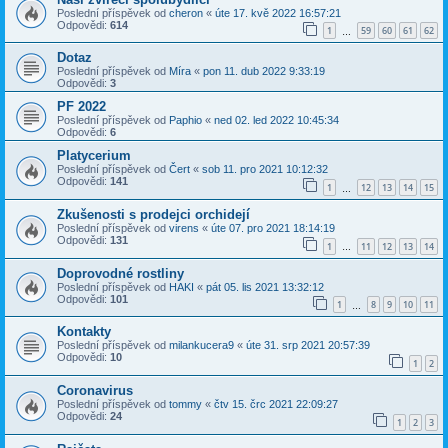
Poslední příspěvek od
cheron
«
úte 17. kvě 2022 16:57:21
Odpovědi:
614
1
59
60
61
62
…
Dotaz
Poslední příspěvek od
Míra
«
pon 11. dub 2022 9:33:19
Odpovědi:
3
PF 2022
Poslední příspěvek od
Paphio
«
ned 02. led 2022 10:45:34
Odpovědi:
6
Platycerium
Poslední příspěvek od
Čert
«
sob 11. pro 2021 10:12:32
Odpovědi:
141
1
12
13
14
15
…
Zkušenosti s prodejci orchidejí
Poslední příspěvek od
virens
«
úte 07. pro 2021 18:14:19
Odpovědi:
131
1
11
12
13
14
…
Doprovodné rostliny
Poslední příspěvek od
HAKI
«
pát 05. lis 2021 13:32:12
Odpovědi:
101
1
8
9
10
11
…
Kontakty
Poslední příspěvek od
milankucera9
«
úte 31. srp 2021 20:57:39
Odpovědi:
10
1
2
Coronavirus
Poslední příspěvek od
tommy
«
čtv 15. črc 2021 22:09:27
Odpovědi:
24
1
2
3