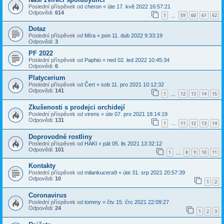
Poslední příspěvek od
cheron
«
úte 17. kvě 2022 16:57:21
Odpovědi:
614
1
59
60
61
62
…
Dotaz
Poslední příspěvek od
Míra
«
pon 11. dub 2022 9:33:19
Odpovědi:
3
PF 2022
Poslední příspěvek od
Paphio
«
ned 02. led 2022 10:45:34
Odpovědi:
6
Platycerium
Poslední příspěvek od
Čert
«
sob 11. pro 2021 10:12:32
Odpovědi:
141
1
12
13
14
15
…
Zkušenosti s prodejci orchidejí
Poslední příspěvek od
virens
«
úte 07. pro 2021 18:14:19
Odpovědi:
131
1
11
12
13
14
…
Doprovodné rostliny
Poslední příspěvek od
HAKI
«
pát 05. lis 2021 13:32:12
Odpovědi:
101
1
8
9
10
11
…
Kontakty
Poslední příspěvek od
milankucera9
«
úte 31. srp 2021 20:57:39
Odpovědi:
10
1
2
Coronavirus
Poslední příspěvek od
tommy
«
čtv 15. črc 2021 22:09:27
Odpovědi:
24
1
2
3