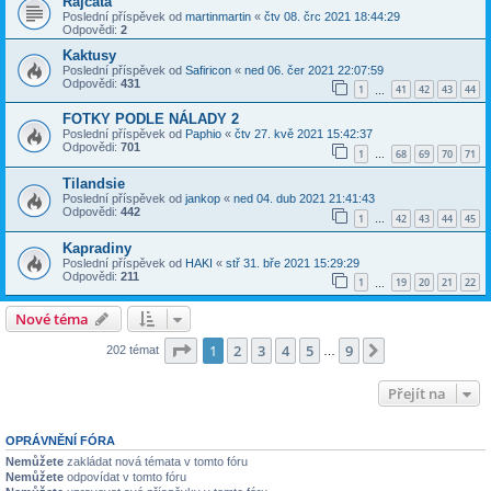
Rajčata
Poslední příspěvek od
martinmartin
«
čtv 08. črc 2021 18:44:29
Odpovědi:
2
Kaktusy
Poslední příspěvek od
Safiricon
«
ned 06. čer 2021 22:07:59
Odpovědi:
431
1
41
42
43
44
…
FOTKY PODLE NÁLADY 2
Poslední příspěvek od
Paphio
«
čtv 27. kvě 2021 15:42:37
Odpovědi:
701
1
68
69
70
71
…
Tilandsie
Poslední příspěvek od
jankop
«
ned 04. dub 2021 21:41:43
Odpovědi:
442
1
42
43
44
45
…
Kapradiny
Poslední příspěvek od
HAKI
«
stř 31. bře 2021 15:29:29
Odpovědi:
211
1
19
20
21
22
…
Nové téma
Stránka
1
z
9
1
2
3
4
5
9
Další
202 témat
…
Přejít na
OPRÁVNĚNÍ FÓRA
Nemůžete
zakládat nová témata v tomto fóru
Nemůžete
odpovídat v tomto fóru