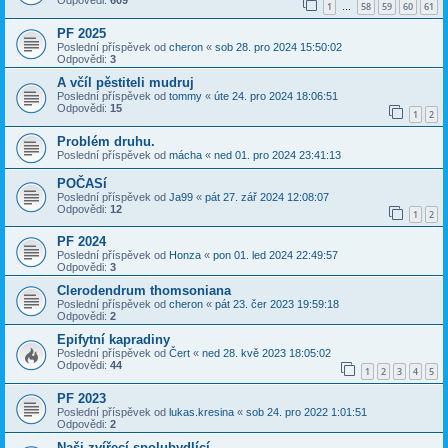
Odpovědi:
609
1
58
59
60
61
…
PF 2025
Poslední příspěvek od
cheron
«
sob 28. pro 2024 15:50:02
Odpovědi:
3
A včíl pěstiteli mudruj
Poslední příspěvek od
tommy
«
úte 24. pro 2024 18:06:51
Odpovědi:
15
1
2
Problém druhu.
Poslední příspěvek od
mácha
«
ned 01. pro 2024 23:41:13
POČASí
Poslední příspěvek od
Ja99
«
pát 27. zář 2024 12:08:07
Odpovědi:
12
1
2
PF 2024
Poslední příspěvek od
Honza
«
pon 01. led 2024 22:49:57
Odpovědi:
3
Clerodendrum thomsoniana
Poslední příspěvek od
cheron
«
pát 23. čer 2023 19:59:18
Odpovědi:
2
Epifytní kapradiny
Poslední příspěvek od
Čert
«
ned 28. kvě 2023 18:05:02
Odpovědi:
44
1
2
3
4
5
PF 2023
Poslední příspěvek od
lukas.kresina
«
sob 24. pro 2022 1:01:51
Odpovědi:
2
Naši zvířecí spolubydlící