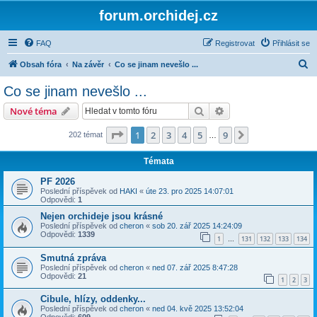
forum.orchidej.cz
FAQ
Registrovat
Přihlásit se
H
Obsah fóra
Na závěr
Co se jinam nevešlo ...
l
Co se jinam nevešlo ...
e
Hledat
Pokročilé hledání
Nové téma
d
a
Stránka
1
z
9
1
2
3
4
5
9
Další
202 témat
…
t
Témata
PF 2026
Poslední příspěvek od
HAKI
«
úte 23. pro 2025 14:07:01
Odpovědi:
1
Nejen orchideje jsou krásné
Poslední příspěvek od
cheron
«
sob 20. zář 2025 14:24:09
Odpovědi:
1339
1
131
132
133
134
…
Smutná zpráva
Poslední příspěvek od
cheron
«
ned 07. zář 2025 8:47:28
Odpovědi:
21
1
2
3
Cibule, hlízy, oddenky...
Poslední příspěvek od
cheron
«
ned 04. kvě 2025 13:52:04