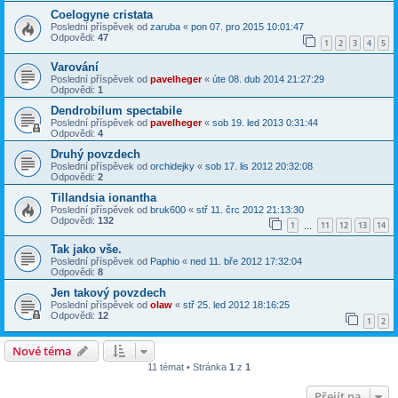
Coelogyne cristata
Poslední příspěvek od
zaruba
«
pon 07. pro 2015 10:01:47
Odpovědi:
47
1
2
3
4
5
Varování
Poslední příspěvek od
pavelheger
«
úte 08. dub 2014 21:27:29
Odpovědi:
1
Dendrobilum spectabile
Poslední příspěvek od
pavelheger
«
sob 19. led 2013 0:31:44
Odpovědi:
4
Druhý povzdech
Poslední příspěvek od
orchidejky
«
sob 17. lis 2012 20:32:08
Odpovědi:
2
Tillandsia ionantha
Poslední příspěvek od
bruk600
«
stř 11. črc 2012 21:13:30
Odpovědi:
132
1
11
12
13
14
…
Tak jako vše.
Poslední příspěvek od
Paphio
«
ned 11. bře 2012 17:32:04
Odpovědi:
8
Jen takový povzdech
Poslední příspěvek od
olaw
«
stř 25. led 2012 18:16:25
Odpovědi:
12
1
2
Nové téma
11 témat • Stránka
1
z
1
Přejít na