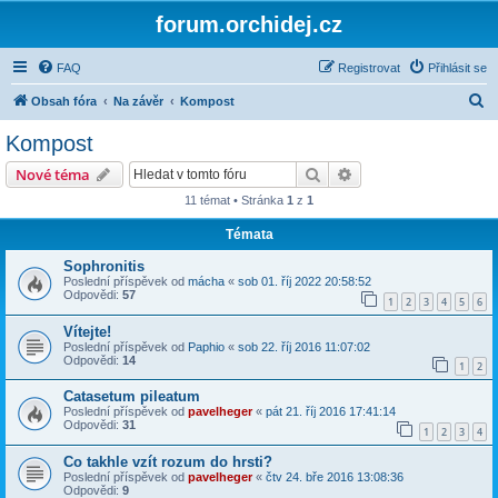
forum.orchidej.cz
FAQ
Registrovat
Přihlásit se
H
Obsah fóra
Na závěr
Kompost
l
Kompost
e
Hledat
Pokročilé hledání
Nové téma
d
11 témat • Stránka
1
z
1
a
Témata
t
Sophronitis
Poslední příspěvek od
mácha
«
sob 01. říj 2022 20:58:52
Odpovědi:
57
1
2
3
4
5
6
Vítejte!
Poslední příspěvek od
Paphio
«
sob 22. říj 2016 11:07:02
Odpovědi:
14
1
2
Catasetum pileatum
Poslední příspěvek od
pavelheger
«
pát 21. říj 2016 17:41:14
Odpovědi:
31
1
2
3
4
Co takhle vzít rozum do hrsti?
Poslední příspěvek od
pavelheger
«
čtv 24. bře 2016 13:08:36
Odpovědi:
9