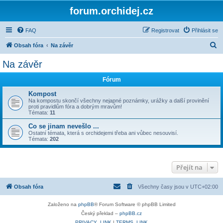
forum.orchidej.cz
FAQ
Registrovat
Přihlásit se
H
Obsah fóra
Na závěr
l
Na závěr
e
Fórum
d
a
Kompost
Na kompostu skončí všechny nejapné poznámky, urážky a další provinění
t
proti pravidlům fóra a dobrým mravům!
Témata:
11
Co se jinam nevešlo ...
Ostatní témata, která s orchidejemi třeba ani vůbec nesouvisí.
Témata:
202
Přejít na
Obsah fóra
Všechny časy jsou v
UTC+02:00
Založeno na
phpBB
® Forum Software © phpBB Limited
Český překlad –
phpBB.cz
PRIVACY_LINK
|
TERMS_LINK