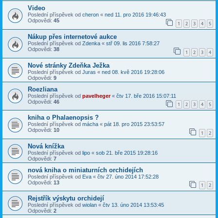
Video
Poslední příspěvek od
cheron
«
ned 11. pro 2016 19:46:43
Odpovědi:
45
1
2
3
4
5
Nákup přes internetové aukce
Poslední příspěvek od
Zdenka
«
stř 09. lis 2016 7:58:27
Odpovědi:
38
1
2
3
4
Nové stránky Zdeňka Ježka
Poslední příspěvek od
Juras
«
ned 08. kvě 2016 19:28:06
Odpovědi:
9
Roezliana
Poslední příspěvek od
pavelheger
«
čtv 17. bře 2016 15:07:11
Odpovědi:
46
1
2
3
4
5
kniha o Phalaenopsis ?
Poslední příspěvek od
mácha
«
pát 18. pro 2015 23:53:57
Odpovědi:
10
1
2
Nová knížka
Poslední příspěvek od
lipo
«
sob 21. bře 2015 19:28:16
Odpovědi:
7
nová kniha o miniaturních orchidejích
Poslední příspěvek od
Eva
«
čtv 27. úno 2014 17:52:28
Odpovědi:
13
1
2
Rejstřík výskytu orchidejí
Poslední příspěvek od
wiolan
«
čtv 13. úno 2014 13:53:45
Odpovědi:
2