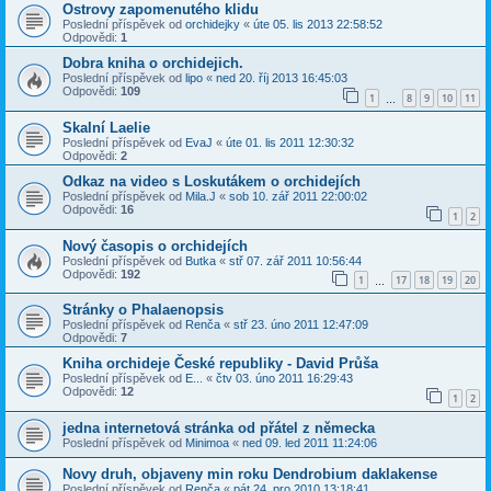
Ostrovy zapomenutého klidu
Poslední příspěvek od
orchidejky
«
úte 05. lis 2013 22:58:52
Odpovědi:
1
Dobra kniha o orchidejich.
Poslední příspěvek od
lipo
«
ned 20. říj 2013 16:45:03
Odpovědi:
109
1
8
9
10
11
…
Skalní Laelie
Poslední příspěvek od
EvaJ
«
úte 01. lis 2011 12:30:32
Odpovědi:
2
Odkaz na video s Loskutákem o orchidejích
Poslední příspěvek od
Mila.J
«
sob 10. zář 2011 22:00:02
Odpovědi:
16
1
2
Nový časopis o orchidejích
Poslední příspěvek od
Butka
«
stř 07. zář 2011 10:56:44
Odpovědi:
192
1
17
18
19
20
…
Stránky o Phalaenopsis
Poslední příspěvek od
Renča
«
stř 23. úno 2011 12:47:09
Odpovědi:
7
Kniha orchideje České republiky - David Průša
Poslední příspěvek od
E...
«
čtv 03. úno 2011 16:29:43
Odpovědi:
12
1
2
jedna internetová stránka od přátel z německa
Poslední příspěvek od
Minimoa
«
ned 09. led 2011 11:24:06
Novy druh, objaveny min roku Dendrobium daklakense
Poslední příspěvek od
Renča
«
pát 24. pro 2010 13:18:41