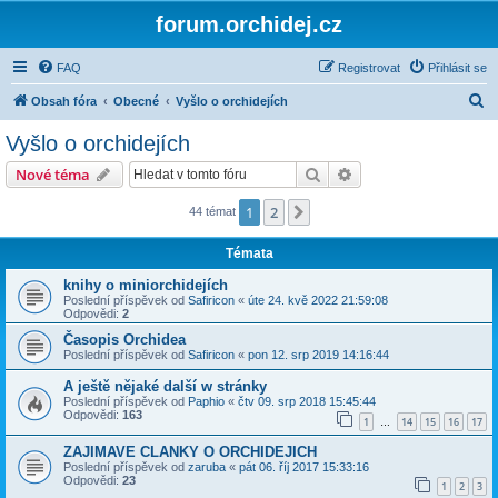
forum.orchidej.cz
FAQ
Registrovat
Přihlásit se
H
Obsah fóra
Obecné
Vyšlo o orchidejích
l
Vyšlo o orchidejích
e
Hledat
Pokročilé hledání
Nové téma
d
a
1
2
Další
44 témat
t
Témata
knihy o miniorchidejích
Poslední příspěvek od
Safiricon
«
úte 24. kvě 2022 21:59:08
Odpovědi:
2
Časopis Orchidea
Poslední příspěvek od
Safiricon
«
pon 12. srp 2019 14:16:44
A ještě nějaké další w stránky
Poslední příspěvek od
Paphio
«
čtv 09. srp 2018 15:45:44
Odpovědi:
163
1
14
15
16
17
…
ZAJIMAVE CLANKY O ORCHIDEJICH
Poslední příspěvek od
zaruba
«
pát 06. říj 2017 15:33:16
Odpovědi:
23
1
2
3