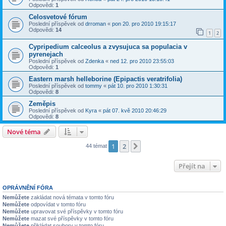
Odpovědi:
1
Celosvetové fórum
Poslední příspěvek od
drroman
«
pon 20. pro 2010 19:15:17
Odpovědi:
14
1
2
Cypripedium calceolus a zvysujuca sa populacia v
pyrenejach
Poslední příspěvek od
Zdenka
«
ned 12. pro 2010 23:55:03
Odpovědi:
1
Eastern marsh helleborine (Epipactis veratrifolia)
Poslední příspěvek od
tommy
«
pát 10. pro 2010 1:30:31
Odpovědi:
8
Zeměpis
Poslední příspěvek od
Kyra
«
pát 07. kvě 2010 20:46:29
Odpovědi:
8
Nové téma
1
2
Další
44 témat
Přejít na
OPRÁVNĚNÍ FÓRA
Nemůžete
zakládat nová témata v tomto fóru
Nemůžete
odpovídat v tomto fóru
Nemůžete
upravovat své příspěvky v tomto fóru
Nemůžete
mazat své příspěvky v tomto fóru
Nemůžete
přikládat soubory v tomto fóru