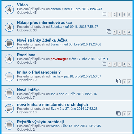
Video
Poslední příspěvek od
cheron
«
ned 11. pro 2016 19:46:43
Odpovědi:
45
1
2
3
4
5
Nákup přes internetové aukce
Poslední příspěvek od
Zdenka
«
stř 09. lis 2016 7:58:27
Odpovědi:
38
1
2
3
4
Nové stránky Zdeňka Ježka
Poslední příspěvek od
Juras
«
ned 08. kvě 2016 19:28:06
Odpovědi:
9
Roezliana
Poslední příspěvek od
pavelheger
«
čtv 17. bře 2016 15:07:11
Odpovědi:
46
1
2
3
4
5
kniha o Phalaenopsis ?
Poslední příspěvek od
mácha
«
pát 18. pro 2015 23:53:57
Odpovědi:
10
1
2
Nová knížka
Poslední příspěvek od
lipo
«
sob 21. bře 2015 19:28:16
Odpovědi:
7
nová kniha o miniaturních orchidejích
Poslední příspěvek od
Eva
«
čtv 27. úno 2014 17:52:28
Odpovědi:
13
1
2
Rejstřík výskytu orchidejí
Poslední příspěvek od
wiolan
«
čtv 13. úno 2014 13:53:45
Odpovědi:
2