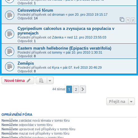
Odpovědi:
1
Celosvetové fórum
Poslední příspěvek od
drroman
«
pon 20. pro 2010 19:15:17
Odpovědi:
14
1
2
Cypripedium calceolus a zvysujuca sa populacia v
pyrenejach
Poslední příspěvek od
Zdenka
«
ned 12. pro 2010 23:55:03
Odpovědi:
1
Eastern marsh helleborine (Epipactis veratrifolia)
Poslední příspěvek od
tommy
«
pát 10. pro 2010 1:30:31
Odpovědi:
8
Zeměpis
Poslední příspěvek od
Kyra
«
pát 07. kvě 2010 20:46:29
Odpovědi:
8
Nové téma
1
2
Další
44 témat
Přejít na
OPRÁVNĚNÍ FÓRA
Nemůžete
zakládat nová témata v tomto fóru
Nemůžete
odpovídat v tomto fóru
Nemůžete
upravovat své příspěvky v tomto fóru
Nemůžete
mazat své příspěvky v tomto fóru
Nemůžete
přikládat soubory v tomto fóru