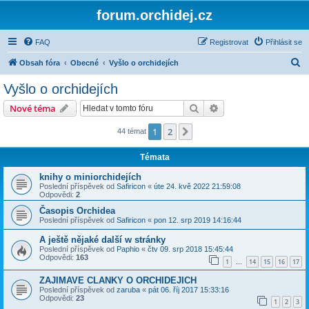
forum.orchidej.cz
FAQ
Registrovat
Přihlásit se
H
Obsah fóra
Obecné
Vyšlo o orchidejích
l
Vyšlo o orchidejích
e
Hledat
Pokročilé hledání
Nové téma
d
a
1
2
Další
44 témat
t
Témata
knihy o miniorchidejích
Poslední příspěvek od
Safiricon
«
úte 24. kvě 2022 21:59:08
Odpovědi:
2
Časopis Orchidea
Poslední příspěvek od
Safiricon
«
pon 12. srp 2019 14:16:44
A ještě nějaké další w stránky
Poslední příspěvek od
Paphio
«
čtv 09. srp 2018 15:45:44
Odpovědi:
163
1
14
15
16
17
…
ZAJIMAVE CLANKY O ORCHIDEJICH
Poslední příspěvek od
zaruba
«
pát 06. říj 2017 15:33:16
Odpovědi:
23
1
2
3