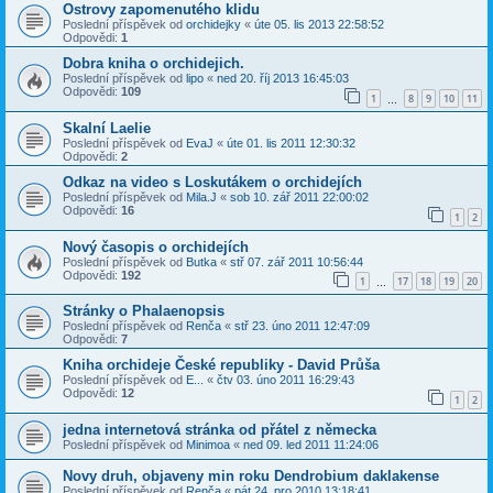
Ostrovy zapomenutého klidu
Poslední příspěvek od
orchidejky
«
úte 05. lis 2013 22:58:52
Odpovědi:
1
Dobra kniha o orchidejich.
Poslední příspěvek od
lipo
«
ned 20. říj 2013 16:45:03
Odpovědi:
109
1
8
9
10
11
…
Skalní Laelie
Poslední příspěvek od
EvaJ
«
úte 01. lis 2011 12:30:32
Odpovědi:
2
Odkaz na video s Loskutákem o orchidejích
Poslední příspěvek od
Mila.J
«
sob 10. zář 2011 22:00:02
Odpovědi:
16
1
2
Nový časopis o orchidejích
Poslední příspěvek od
Butka
«
stř 07. zář 2011 10:56:44
Odpovědi:
192
1
17
18
19
20
…
Stránky o Phalaenopsis
Poslední příspěvek od
Renča
«
stř 23. úno 2011 12:47:09
Odpovědi:
7
Kniha orchideje České republiky - David Průša
Poslední příspěvek od
E...
«
čtv 03. úno 2011 16:29:43
Odpovědi:
12
1
2
jedna internetová stránka od přátel z německa
Poslední příspěvek od
Minimoa
«
ned 09. led 2011 11:24:06
Novy druh, objaveny min roku Dendrobium daklakense
Poslední příspěvek od
Renča
«
pát 24. pro 2010 13:18:41