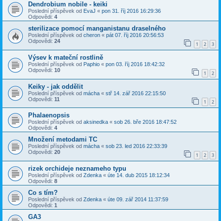
Dendrobium nobile - keiki
Poslední příspěvek od
EvaJ
«
pon 31. říj 2016 16:29:36
Odpovědi:
4
sterilizace pomocí manganistanu draselného
Poslední příspěvek od
cheron
«
pát 07. říj 2016 20:56:53
Odpovědi:
24
1
2
3
Výsev k mateční rostlině
Poslední příspěvek od
Paphio
«
pon 03. říj 2016 18:42:32
Odpovědi:
10
1
2
Keiky - jak oddělit
Poslední příspěvek od
mácha
«
stř 14. zář 2016 22:15:50
Odpovědi:
11
1
2
Phalaenopsis
Poslední příspěvek od
aksinedka
«
sob 26. bře 2016 18:47:52
Odpovědi:
4
Množení metodami TC
Poslední příspěvek od
mácha
«
sob 23. led 2016 22:33:39
Odpovědi:
20
1
2
3
rizek orchideje neznameho typu
Poslední příspěvek od
Zdenka
«
úte 14. dub 2015 18:12:34
Odpovědi:
8
Co s tím?
Poslední příspěvek od
Zdenka
«
úte 09. zář 2014 11:37:59
Odpovědi:
1
GA3