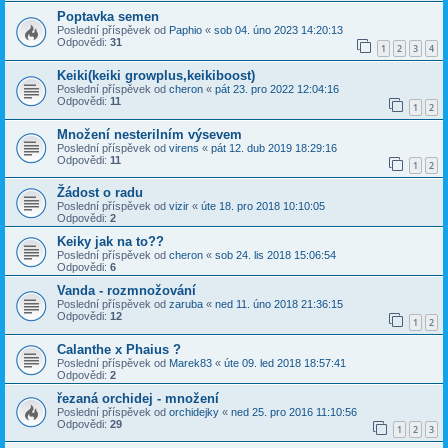
Poptavka semen
Poslední příspěvek od
Paphio
«
sob 04. úno 2023 14:20:13
Odpovědi:
31
1
2
3
4
Keiki(keiki growplus,keikiboost)
Poslední příspěvek od
cheron
«
pát 23. pro 2022 12:04:16
Odpovědi:
11
1
2
Množení nesterilním výsevem
Poslední příspěvek od
virens
«
pát 12. dub 2019 18:29:16
Odpovědi:
11
1
2
Žádost o radu
Poslední příspěvek od
vizir
«
úte 18. pro 2018 10:10:05
Odpovědi:
2
Keiky jak na to??
Poslední příspěvek od
cheron
«
sob 24. lis 2018 15:06:54
Odpovědi:
6
Vanda - rozmnožování
Poslední příspěvek od
zaruba
«
ned 11. úno 2018 21:36:15
Odpovědi:
12
1
2
Calanthe x Phaius ?
Poslední příspěvek od
Marek83
«
úte 09. led 2018 18:57:41
Odpovědi:
2
řezaná orchidej - množení
Poslední příspěvek od
orchidejky
«
ned 25. pro 2016 11:10:56
Odpovědi:
29
1
2
3