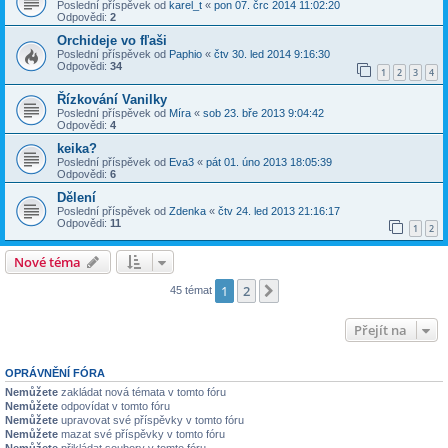
Poslední příspěvek od
karel_t
«
pon 07. črc 2014 11:02:20
Odpovědi:
2
Orchideje vo fľaši
Poslední příspěvek od
Paphio
«
čtv 30. led 2014 9:16:30
Odpovědi:
34
1
2
3
4
Řízkování Vanilky
Poslední příspěvek od
Míra
«
sob 23. bře 2013 9:04:42
Odpovědi:
4
keika?
Poslední příspěvek od
Eva3
«
pát 01. úno 2013 18:05:39
Odpovědi:
6
Dělení
Poslední příspěvek od
Zdenka
«
čtv 24. led 2013 21:16:17
Odpovědi:
11
1
2
Nové téma
1
2
Další
45 témat
Přejít na
OPRÁVNĚNÍ FÓRA
Nemůžete
zakládat nová témata v tomto fóru
Nemůžete
odpovídat v tomto fóru
Nemůžete
upravovat své příspěvky v tomto fóru
Nemůžete
mazat své příspěvky v tomto fóru