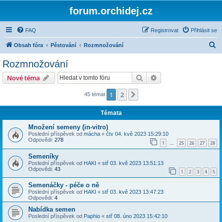
forum.orchidej.cz
FAQ
Registrovat
Přihlásit se
H
Obsah fóra
Pěstování
Rozmnožování
l
Rozmnožování
e
Hledat
Pokročilé hledání
Nové téma
d
a
1
2
Další
45 témat
t
Témata
Množení semeny (in-vitro)
Poslední příspěvek od
mácha
«
čtv 04. kvě 2023 15:29:10
Odpovědi:
278
1
25
26
27
28
…
Semeníky
Poslední příspěvek od
HAKI
«
stř 03. kvě 2023 13:51:13
Odpovědi:
43
1
2
3
4
5
Semenáčky - péče o ně
Poslední příspěvek od
HAKI
«
stř 03. kvě 2023 13:47:23
Odpovědi:
4
Nabídka semen
Poslední příspěvek od
Paphio
«
stř 08. úno 2023 15:42:10