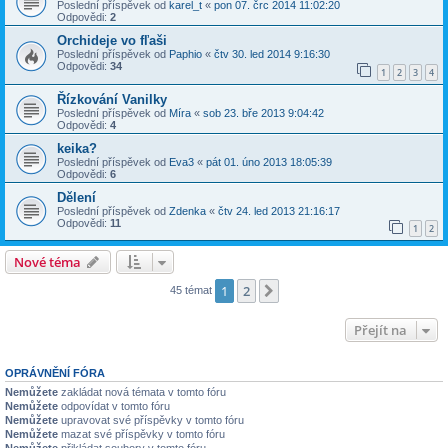
Poslední příspěvek od
karel_t
«
pon 07. črc 2014 11:02:20
Odpovědi:
2
Orchideje vo fľaši
Poslední příspěvek od
Paphio
«
čtv 30. led 2014 9:16:30
Odpovědi:
34
1
2
3
4
Řízkování Vanilky
Poslední příspěvek od
Míra
«
sob 23. bře 2013 9:04:42
Odpovědi:
4
keika?
Poslední příspěvek od
Eva3
«
pát 01. úno 2013 18:05:39
Odpovědi:
6
Dělení
Poslední příspěvek od
Zdenka
«
čtv 24. led 2013 21:16:17
Odpovědi:
11
1
2
Nové téma
1
2
Další
45 témat
Přejít na
OPRÁVNĚNÍ FÓRA
Nemůžete
zakládat nová témata v tomto fóru
Nemůžete
odpovídat v tomto fóru
Nemůžete
upravovat své příspěvky v tomto fóru
Nemůžete
mazat své příspěvky v tomto fóru