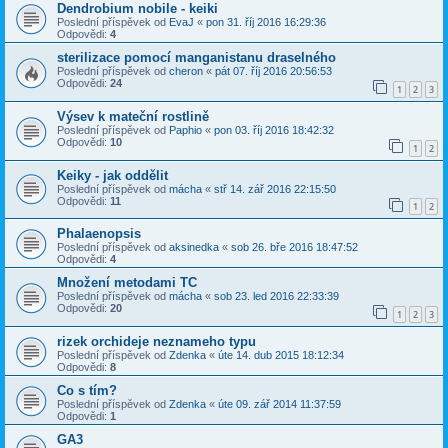
Dendrobium nobile - keiki
Poslední příspěvek od
EvaJ
«
pon 31. říj 2016 16:29:36
Odpovědi:
4
sterilizace pomocí manganistanu draselného
Poslední příspěvek od
cheron
«
pát 07. říj 2016 20:56:53
Odpovědi:
24
1
2
3
Výsev k mateční rostlině
Poslední příspěvek od
Paphio
«
pon 03. říj 2016 18:42:32
Odpovědi:
10
1
2
Keiky - jak oddělit
Poslední příspěvek od
mácha
«
stř 14. zář 2016 22:15:50
Odpovědi:
11
1
2
Phalaenopsis
Poslední příspěvek od
aksinedka
«
sob 26. bře 2016 18:47:52
Odpovědi:
4
Množení metodami TC
Poslední příspěvek od
mácha
«
sob 23. led 2016 22:33:39
Odpovědi:
20
1
2
3
rizek orchideje neznameho typu
Poslední příspěvek od
Zdenka
«
úte 14. dub 2015 18:12:34
Odpovědi:
8
Co s tím?
Poslední příspěvek od
Zdenka
«
úte 09. zář 2014 11:37:59
Odpovědi:
1
GA3