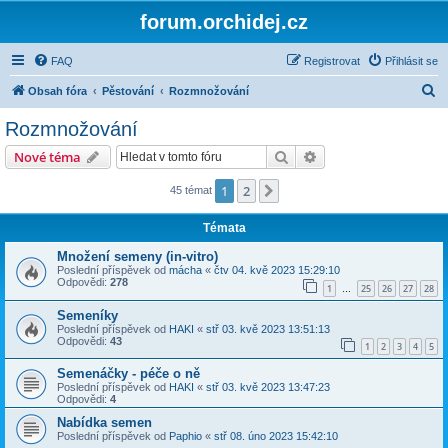
forum.orchidej.cz
FAQ
Registrovat
Přihlásit se
H
Obsah fóra
Pěstování
Rozmnožování
l
Rozmnožování
e
Hledat
Pokročilé hledání
Nové téma
d
a
1
2
Další
45 témat
t
Témata
Množení semeny (in-vitro)
Poslední příspěvek od
mácha
«
čtv 04. kvě 2023 15:29:10
Odpovědi:
278
1
25
26
27
28
…
Semeníky
Poslední příspěvek od
HAKI
«
stř 03. kvě 2023 13:51:13
Odpovědi:
43
1
2
3
4
5
Semenáčky - péče o ně
Poslední příspěvek od
HAKI
«
stř 03. kvě 2023 13:47:23
Odpovědi:
4
Nabídka semen
Poslední příspěvek od
Paphio
«
stř 08. úno 2023 15:42:10