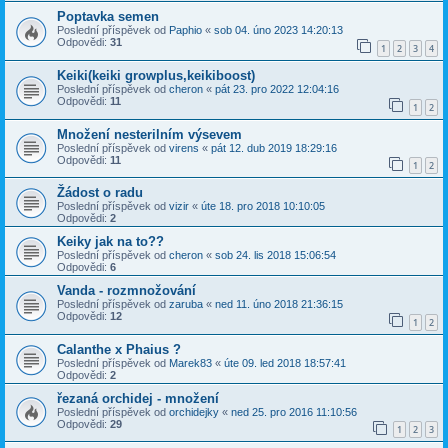
Poptavka semen
Poslední příspěvek od
Paphio
«
sob 04. úno 2023 14:20:13
Odpovědi:
31
1
2
3
4
Keiki(keiki growplus,keikiboost)
Poslední příspěvek od
cheron
«
pát 23. pro 2022 12:04:16
Odpovědi:
11
1
2
Množení nesterilním výsevem
Poslední příspěvek od
virens
«
pát 12. dub 2019 18:29:16
Odpovědi:
11
1
2
Žádost o radu
Poslední příspěvek od
vizir
«
úte 18. pro 2018 10:10:05
Odpovědi:
2
Keiky jak na to??
Poslední příspěvek od
cheron
«
sob 24. lis 2018 15:06:54
Odpovědi:
6
Vanda - rozmnožování
Poslední příspěvek od
zaruba
«
ned 11. úno 2018 21:36:15
Odpovědi:
12
1
2
Calanthe x Phaius ?
Poslední příspěvek od
Marek83
«
úte 09. led 2018 18:57:41
Odpovědi:
2
řezaná orchidej - množení
Poslední příspěvek od
orchidejky
«
ned 25. pro 2016 11:10:56
Odpovědi:
29
1
2
3