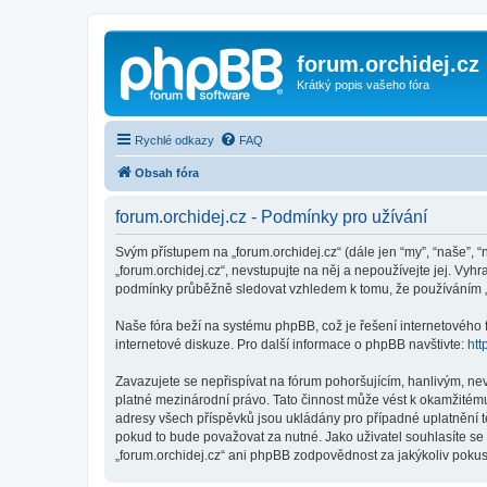
forum.orchidej.cz
Krátký popis vašeho fóra
Rychlé odkazy
FAQ
Obsah fóra
forum.orchidej.cz - Podmínky pro užívání
Svým přístupem na „forum.orchidej.cz“ (dále jen “my”, “naše”, “
„forum.orchidej.cz“, nevstupujte na něj a nepoužívejte jej. Vy
podmínky průběžně sledovat vzhledem k tomu, že používáním „fo
Naše fóra beží na systému phpBB, což je řešení internetového fó
internetové diskuze. Pro další informace o phpBB navštivte:
htt
Zavazujete se nepřispívat na fórum pohoršujícím, hanlivým, ne
platné mezinárodní právo. Tato činnost může vést k okamžitému
adresy všech příspěvků jsou ukládány pro případné uplatnění tě
pokud to bude považovat za nutné. Jako uživatel souhlasíte se 
„forum.orchidej.cz“ ani phpBB zodpovědnost za jakýkoliv pokus 