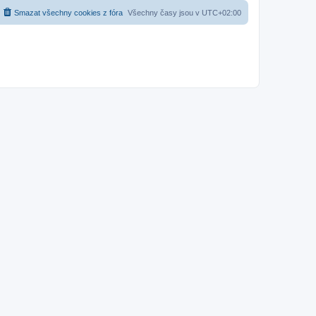
Smazat všechny cookies z fóra
Všechny časy jsou v
UTC+02:00