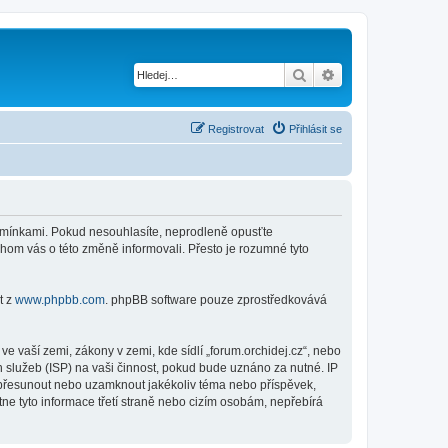
Hledat
Pokročilé hledání
Registrovat
Přihlásit se
 podmínkami. Pokud nesouhlasíte, neprodleně opusťte
chom vás o této změně informovali. Přesto je rozumné tyto
t z
www.phpbb.com
. phpBB software pouze zprostředkovává
 vaší zemi, zákony v zemi, kde sídlí „forum.orchidej.cz“, nebo
 služeb (ISP) na vaši činnost, pokud bude uznáno za nutné. IP
t, přesunout nebo uzamknout jakékoliv téma nebo příspěvek,
ne tyto informace třetí straně nebo cizím osobám, nepřebírá