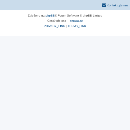
Kontaktujte nás
Založeno na
phpBB
® Forum Software © phpBB Limited
Český překlad –
phpBB.cz
PRIVACY_LINK
|
TERMS_LINK