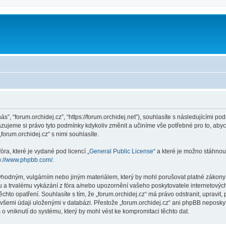
nás”, “forum.orchidej.cz”, “https://forum.orchidej.net”), souhlasíte s následujícími
hrazujeme si právo tyto podmínky kdykoliv změnit a učiníme vše potřebné pro to, aby
rum.orchidej.cz“ s nimi souhlasíte.
ra, které je vydané pod licencí „
General Public License
“ a které je možno stáhnou
p://www.phpbb.com/
.
vhodným, vulgárním nebo jiným materiálem, který by mohl porušovat platné zákony ve
 a trvalému vykázání z fóra a/nebo upozornění vašeho poskytovatele internetových
chto opatření. Souhlasíte s tím, že „forum.orchidej.cz“ má právo odstranit, upravi
všemi údaji uloženými v databázi. Přestože „forum.orchidej.cz“ ani phpBB neposkyt
o vniknutí do systému, který by mohl vést ke kompromitaci těchto dat.