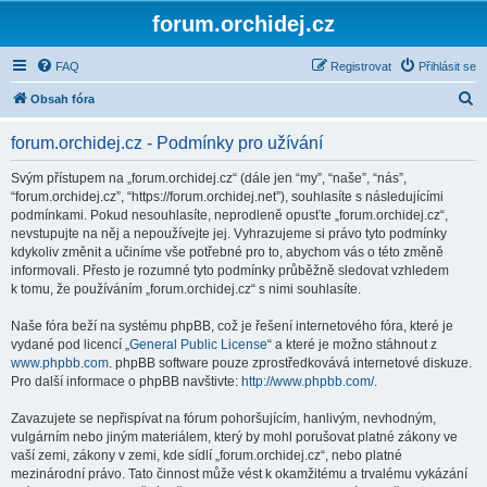
forum.orchidej.cz
FAQ
Registrovat
Přihlásit se
H
Obsah fóra
l
forum.orchidej.cz - Podmínky pro užívání
e
d
Svým přístupem na „forum.orchidej.cz“ (dále jen “my”, “naše”, “nás”,
“forum.orchidej.cz”, “https://forum.orchidej.net”), souhlasíte s následujícími
a
podmínkami. Pokud nesouhlasíte, neprodleně opusťte „forum.orchidej.cz“,
t
nevstupujte na něj a nepoužívejte jej. Vyhrazujeme si právo tyto podmínky
kdykoliv změnit a učiníme vše potřebné pro to, abychom vás o této změně
informovali. Přesto je rozumné tyto podmínky průběžně sledovat vzhledem
k tomu, že používáním „forum.orchidej.cz“ s nimi souhlasíte.
Naše fóra beží na systému phpBB, což je řešení internetového fóra, které je
vydané pod licencí „
General Public License
“ a které je možno stáhnout z
www.phpbb.com
. phpBB software pouze zprostředkovává internetové diskuze.
Pro další informace o phpBB navštivte:
http://www.phpbb.com/
.
Zavazujete se nepřispívat na fórum pohoršujícím, hanlivým, nevhodným,
vulgárním nebo jiným materiálem, který by mohl porušovat platné zákony ve
vaší zemi, zákony v zemi, kde sídlí „forum.orchidej.cz“, nebo platné
mezinárodní právo. Tato činnost může vést k okamžitému a trvalému vykázání