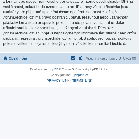
z fóra a/nebo upozornění vašeho poskytovatele internetových služeb (ISP) na
vaši činnost, pokud bude uznáno za nutné. IP adresy všech příspěvků jsou
ukládány pro případné uplatnění těchto opatření. Souhlasíte s tím, že
„forum.orchidej.cz“ má právo odstranit, upravit, přesunout nebo uzamknout
jakékoliv téma nebo příspěvek, pokud to bude považovat za nutné. Jako
uživatel souhlasíte se všemi údaji uloženými v databázi. Přestože
„forum.orchidej.cz“ ani phpBB neposkytne tyto informace třetí straně nebo cizím
osobám, nepřebírá „forum.orchidej.cz“ ani phpBB zodpovědnost za jakýkoliv
pokus o vniknutí do systému, který by mohl vést ke kompromitaci těchto dat.
Obsah fóra
Všechny časy jsou v
UTC+02:00
Založeno na
phpBB
® Forum Software © phpBB Limited
Český překlad –
phpBB.cz
PRIVACY_LINK
|
TERMS_LINK