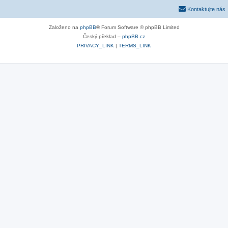
Kontaktujte nás
Založeno na
phpBB
® Forum Software © phpBB Limited
Český překlad –
phpBB.cz
PRIVACY_LINK
|
TERMS_LINK