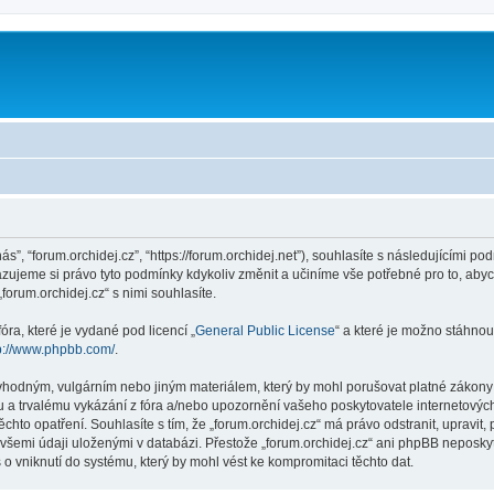
nás”, “forum.orchidej.cz”, “https://forum.orchidej.net”), souhlasíte s následujícími
hrazujeme si právo tyto podmínky kdykoliv změnit a učiníme vše potřebné pro to, aby
rum.orchidej.cz“ s nimi souhlasíte.
ra, které je vydané pod licencí „
General Public License
“ a které je možno stáhnou
p://www.phpbb.com/
.
vhodným, vulgárním nebo jiným materiálem, který by mohl porušovat platné zákony ve
 a trvalému vykázání z fóra a/nebo upozornění vašeho poskytovatele internetových
chto opatření. Souhlasíte s tím, že „forum.orchidej.cz“ má právo odstranit, upravi
všemi údaji uloženými v databázi. Přestože „forum.orchidej.cz“ ani phpBB neposkyt
o vniknutí do systému, který by mohl vést ke kompromitaci těchto dat.