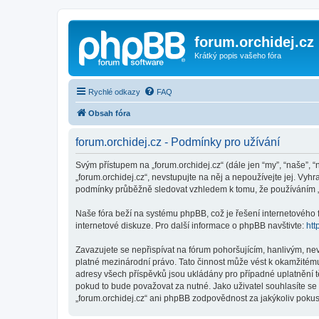
forum.orchidej.cz
Krátký popis vašeho fóra
Rychlé odkazy
FAQ
Obsah fóra
forum.orchidej.cz - Podmínky pro užívání
Svým přístupem na „forum.orchidej.cz“ (dále jen “my”, “naše”, “
„forum.orchidej.cz“, nevstupujte na něj a nepoužívejte jej. Vy
podmínky průběžně sledovat vzhledem k tomu, že používáním „fo
Naše fóra beží na systému phpBB, což je řešení internetového fó
internetové diskuze. Pro další informace o phpBB navštivte:
htt
Zavazujete se nepřispívat na fórum pohoršujícím, hanlivým, ne
platné mezinárodní právo. Tato činnost může vést k okamžitému
adresy všech příspěvků jsou ukládány pro případné uplatnění tě
pokud to bude považovat za nutné. Jako uživatel souhlasíte se 
„forum.orchidej.cz“ ani phpBB zodpovědnost za jakýkoliv pokus 