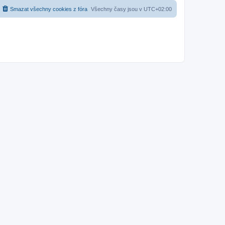
Smazat všechny cookies z fóra
Všechny časy jsou v
UTC+02:00