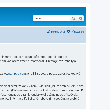
Hledat
Pokročilé hledání
Registrovat
Přihlásit se
 podmínkami. Pokud nesouhlasíte, neprodleně opusťte
chom vás o této změně informovali. Přesto je rozumné tyto
t z
www.phpbb.com
. phpBB software pouze zprostředkovává
 vaší zemi, zákony v zemi, kde sídlí „forum.orchidej.cz“, nebo
 služeb (ISP) na vaši činnost, pokud bude uznáno za nutné. IP
t, přesunout nebo uzamknout jakékoliv téma nebo příspěvek,
ne tyto informace třetí straně nebo cizím osobám, nepřebírá