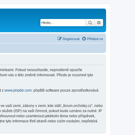
Hledat
Pokročilé hledání
Registrovat
Přihlásit se
 podmínkami. Pokud nesouhlasíte, neprodleně opusťte
chom vás o této změně informovali. Přesto je rozumné tyto
t z
www.phpbb.com
. phpBB software pouze zprostředkovává
 vaší zemi, zákony v zemi, kde sídlí „forum.orchidej.cz“, nebo
 služeb (ISP) na vaši činnost, pokud bude uznáno za nutné. IP
t, přesunout nebo uzamknout jakékoliv téma nebo příspěvek,
ne tyto informace třetí straně nebo cizím osobám, nepřebírá