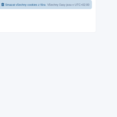
Smazat všechny cookies z fóra
Všechny časy jsou v
UTC+02:00