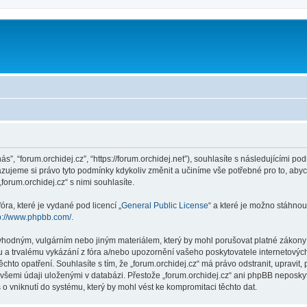
nás”, “forum.orchidej.cz”, “https://forum.orchidej.net”), souhlasíte s následujícími
hrazujeme si právo tyto podmínky kdykoliv změnit a učiníme vše potřebné pro to, aby
rum.orchidej.cz“ s nimi souhlasíte.
ra, které je vydané pod licencí „
General Public License
“ a které je možno stáhnou
p://www.phpbb.com/
.
vhodným, vulgárním nebo jiným materiálem, který by mohl porušovat platné zákony ve
 a trvalému vykázání z fóra a/nebo upozornění vašeho poskytovatele internetových
chto opatření. Souhlasíte s tím, že „forum.orchidej.cz“ má právo odstranit, upravi
všemi údaji uloženými v databázi. Přestože „forum.orchidej.cz“ ani phpBB neposkyt
o vniknutí do systému, který by mohl vést ke kompromitaci těchto dat.