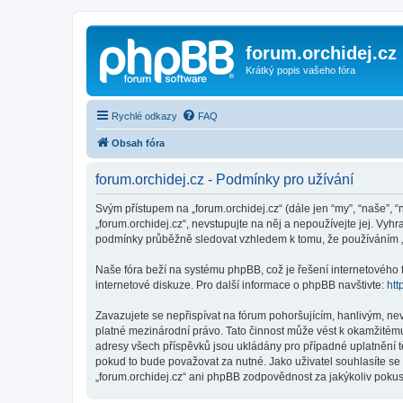
forum.orchidej.cz
Krátký popis vašeho fóra
Rychlé odkazy
FAQ
Obsah fóra
forum.orchidej.cz - Podmínky pro užívání
Svým přístupem na „forum.orchidej.cz“ (dále jen “my”, “naše”, “
„forum.orchidej.cz“, nevstupujte na něj a nepoužívejte jej. Vy
podmínky průběžně sledovat vzhledem k tomu, že používáním „fo
Naše fóra beží na systému phpBB, což je řešení internetového fó
internetové diskuze. Pro další informace o phpBB navštivte:
htt
Zavazujete se nepřispívat na fórum pohoršujícím, hanlivým, ne
platné mezinárodní právo. Tato činnost může vést k okamžitému
adresy všech příspěvků jsou ukládány pro případné uplatnění tě
pokud to bude považovat za nutné. Jako uživatel souhlasíte se 
„forum.orchidej.cz“ ani phpBB zodpovědnost za jakýkoliv pokus 