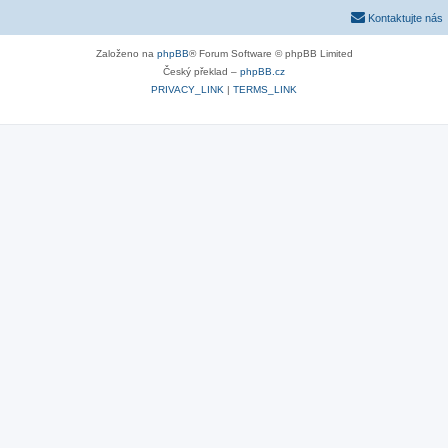
Kontaktujte nás
Založeno na
phpBB
® Forum Software © phpBB Limited
Český překlad –
phpBB.cz
PRIVACY_LINK
|
TERMS_LINK