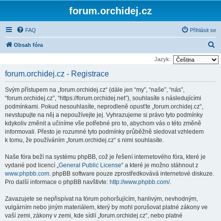
forum.orchidej.cz
FAQ
Přihlásit se
H
Obsah fóra
l
Jazyk:
e
forum.orchidej.cz - Registrace
d
Svým přístupem na „forum.orchidej.cz“ (dále jen “my”, “naše”, “nás”,
a
“forum.orchidej.cz”, “https://forum.orchidej.net”), souhlasíte s následujícími
t
podmínkami. Pokud nesouhlasíte, neprodleně opusťte „forum.orchidej.cz“,
nevstupujte na něj a nepoužívejte jej. Vyhrazujeme si právo tyto podmínky
kdykoliv změnit a učiníme vše potřebné pro to, abychom vás o této změně
informovali. Přesto je rozumné tyto podmínky průběžně sledovat vzhledem
k tomu, že používáním „forum.orchidej.cz“ s nimi souhlasíte.
Naše fóra beží na systému phpBB, což je řešení internetového fóra, které je
vydané pod licencí „
General Public License
“ a které je možno stáhnout z
www.phpbb.com
. phpBB software pouze zprostředkovává internetové diskuze.
Pro další informace o phpBB navštivte:
http://www.phpbb.com/
.
Zavazujete se nepřispívat na fórum pohoršujícím, hanlivým, nevhodným,
vulgárním nebo jiným materiálem, který by mohl porušovat platné zákony ve
vaší zemi, zákony v zemi, kde sídlí „forum.orchidej.cz“, nebo platné