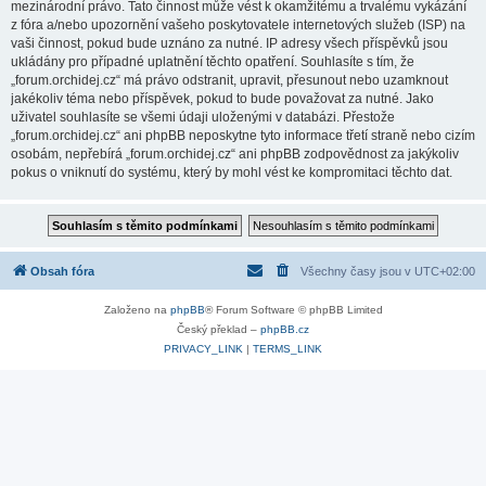
mezinárodní právo. Tato činnost může vést k okamžitému a trvalému vykázání
z fóra a/nebo upozornění vašeho poskytovatele internetových služeb (ISP) na
vaši činnost, pokud bude uznáno za nutné. IP adresy všech příspěvků jsou
ukládány pro případné uplatnění těchto opatření. Souhlasíte s tím, že
„forum.orchidej.cz“ má právo odstranit, upravit, přesunout nebo uzamknout
jakékoliv téma nebo příspěvek, pokud to bude považovat za nutné. Jako
uživatel souhlasíte se všemi údaji uloženými v databázi. Přestože
„forum.orchidej.cz“ ani phpBB neposkytne tyto informace třetí straně nebo cizím
osobám, nepřebírá „forum.orchidej.cz“ ani phpBB zodpovědnost za jakýkoliv
pokus o vniknutí do systému, který by mohl vést ke kompromitaci těchto dat.
Obsah fóra
Všechny časy jsou v
UTC+02:00
Založeno na
phpBB
® Forum Software © phpBB Limited
Český překlad –
phpBB.cz
PRIVACY_LINK
|
TERMS_LINK