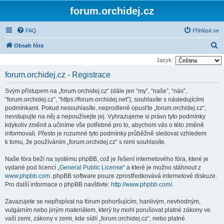
forum.orchidej.cz
FAQ
Přihlásit se
H
Obsah fóra
l
Jazyk:
e
forum.orchidej.cz - Registrace
d
Svým přístupem na „forum.orchidej.cz“ (dále jen “my”, “naše”, “nás”,
a
“forum.orchidej.cz”, “https://forum.orchidej.net”), souhlasíte s následujícími
t
podmínkami. Pokud nesouhlasíte, neprodleně opusťte „forum.orchidej.cz“,
nevstupujte na něj a nepoužívejte jej. Vyhrazujeme si právo tyto podmínky
kdykoliv změnit a učiníme vše potřebné pro to, abychom vás o této změně
informovali. Přesto je rozumné tyto podmínky průběžně sledovat vzhledem
k tomu, že používáním „forum.orchidej.cz“ s nimi souhlasíte.
Naše fóra beží na systému phpBB, což je řešení internetového fóra, které je
vydané pod licencí „
General Public License
“ a které je možno stáhnout z
www.phpbb.com
. phpBB software pouze zprostředkovává internetové diskuze.
Pro další informace o phpBB navštivte:
http://www.phpbb.com/
.
Zavazujete se nepřispívat na fórum pohoršujícím, hanlivým, nevhodným,
vulgárním nebo jiným materiálem, který by mohl porušovat platné zákony ve
vaší zemi, zákony v zemi, kde sídlí „forum.orchidej.cz“, nebo platné