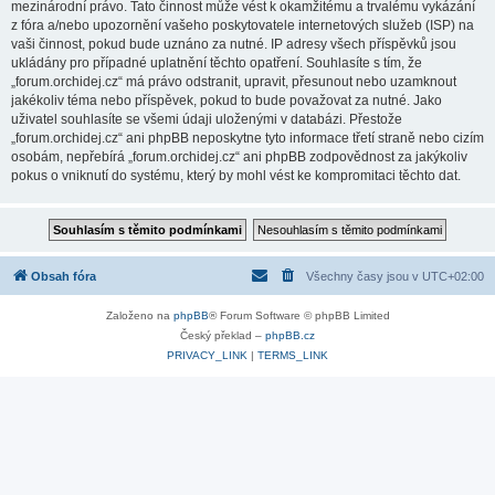
mezinárodní právo. Tato činnost může vést k okamžitému a trvalému vykázání
z fóra a/nebo upozornění vašeho poskytovatele internetových služeb (ISP) na
vaši činnost, pokud bude uznáno za nutné. IP adresy všech příspěvků jsou
ukládány pro případné uplatnění těchto opatření. Souhlasíte s tím, že
„forum.orchidej.cz“ má právo odstranit, upravit, přesunout nebo uzamknout
jakékoliv téma nebo příspěvek, pokud to bude považovat za nutné. Jako
uživatel souhlasíte se všemi údaji uloženými v databázi. Přestože
„forum.orchidej.cz“ ani phpBB neposkytne tyto informace třetí straně nebo cizím
osobám, nepřebírá „forum.orchidej.cz“ ani phpBB zodpovědnost za jakýkoliv
pokus o vniknutí do systému, který by mohl vést ke kompromitaci těchto dat.
Obsah fóra
Všechny časy jsou v
UTC+02:00
Založeno na
phpBB
® Forum Software © phpBB Limited
Český překlad –
phpBB.cz
PRIVACY_LINK
|
TERMS_LINK