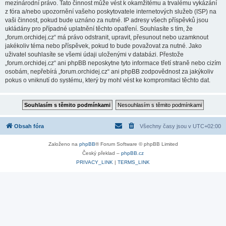
mezinárodní právo. Tato činnost může vést k okamžitému a trvalému vykázání
z fóra a/nebo upozornění vašeho poskytovatele internetových služeb (ISP) na
vaši činnost, pokud bude uznáno za nutné. IP adresy všech příspěvků jsou
ukládány pro případné uplatnění těchto opatření. Souhlasíte s tím, že
„forum.orchidej.cz“ má právo odstranit, upravit, přesunout nebo uzamknout
jakékoliv téma nebo příspěvek, pokud to bude považovat za nutné. Jako
uživatel souhlasíte se všemi údaji uloženými v databázi. Přestože
„forum.orchidej.cz“ ani phpBB neposkytne tyto informace třetí straně nebo cizím
osobám, nepřebírá „forum.orchidej.cz“ ani phpBB zodpovědnost za jakýkoliv
pokus o vniknutí do systému, který by mohl vést ke kompromitaci těchto dat.
Obsah fóra
Všechny časy jsou v
UTC+02:00
Založeno na
phpBB
® Forum Software © phpBB Limited
Český překlad –
phpBB.cz
PRIVACY_LINK
|
TERMS_LINK