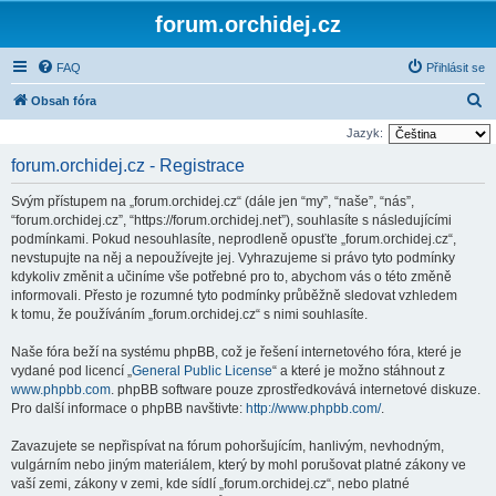
forum.orchidej.cz
FAQ
Přihlásit se
H
Obsah fóra
l
Jazyk:
e
forum.orchidej.cz - Registrace
d
Svým přístupem na „forum.orchidej.cz“ (dále jen “my”, “naše”, “nás”,
a
“forum.orchidej.cz”, “https://forum.orchidej.net”), souhlasíte s následujícími
t
podmínkami. Pokud nesouhlasíte, neprodleně opusťte „forum.orchidej.cz“,
nevstupujte na něj a nepoužívejte jej. Vyhrazujeme si právo tyto podmínky
kdykoliv změnit a učiníme vše potřebné pro to, abychom vás o této změně
informovali. Přesto je rozumné tyto podmínky průběžně sledovat vzhledem
k tomu, že používáním „forum.orchidej.cz“ s nimi souhlasíte.
Naše fóra beží na systému phpBB, což je řešení internetového fóra, které je
vydané pod licencí „
General Public License
“ a které je možno stáhnout z
www.phpbb.com
. phpBB software pouze zprostředkovává internetové diskuze.
Pro další informace o phpBB navštivte:
http://www.phpbb.com/
.
Zavazujete se nepřispívat na fórum pohoršujícím, hanlivým, nevhodným,
vulgárním nebo jiným materiálem, který by mohl porušovat platné zákony ve
vaší zemi, zákony v zemi, kde sídlí „forum.orchidej.cz“, nebo platné