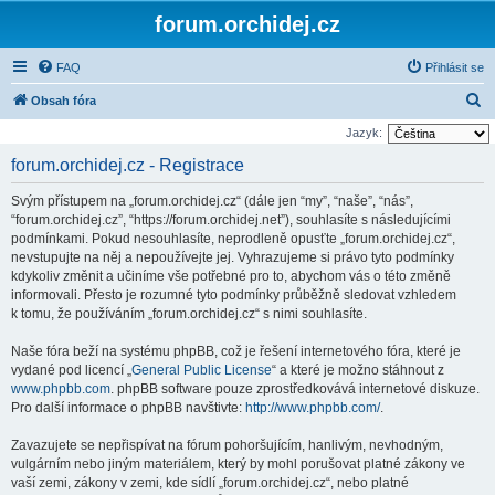
forum.orchidej.cz
FAQ
Přihlásit se
H
Obsah fóra
l
Jazyk:
e
forum.orchidej.cz - Registrace
d
Svým přístupem na „forum.orchidej.cz“ (dále jen “my”, “naše”, “nás”,
a
“forum.orchidej.cz”, “https://forum.orchidej.net”), souhlasíte s následujícími
t
podmínkami. Pokud nesouhlasíte, neprodleně opusťte „forum.orchidej.cz“,
nevstupujte na něj a nepoužívejte jej. Vyhrazujeme si právo tyto podmínky
kdykoliv změnit a učiníme vše potřebné pro to, abychom vás o této změně
informovali. Přesto je rozumné tyto podmínky průběžně sledovat vzhledem
k tomu, že používáním „forum.orchidej.cz“ s nimi souhlasíte.
Naše fóra beží na systému phpBB, což je řešení internetového fóra, které je
vydané pod licencí „
General Public License
“ a které je možno stáhnout z
www.phpbb.com
. phpBB software pouze zprostředkovává internetové diskuze.
Pro další informace o phpBB navštivte:
http://www.phpbb.com/
.
Zavazujete se nepřispívat na fórum pohoršujícím, hanlivým, nevhodným,
vulgárním nebo jiným materiálem, který by mohl porušovat platné zákony ve
vaší zemi, zákony v zemi, kde sídlí „forum.orchidej.cz“, nebo platné