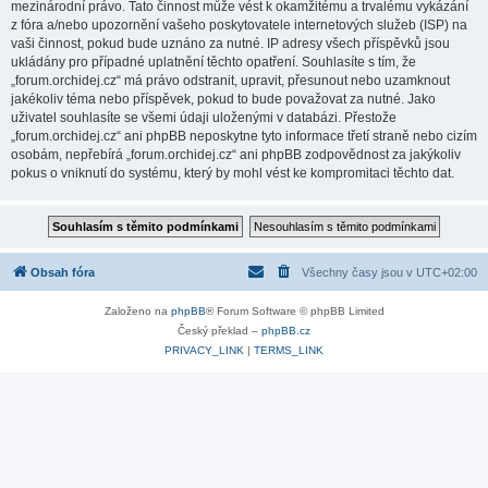
mezinárodní právo. Tato činnost může vést k okamžitému a trvalému vykázání
z fóra a/nebo upozornění vašeho poskytovatele internetových služeb (ISP) na
vaši činnost, pokud bude uznáno za nutné. IP adresy všech příspěvků jsou
ukládány pro případné uplatnění těchto opatření. Souhlasíte s tím, že
„forum.orchidej.cz“ má právo odstranit, upravit, přesunout nebo uzamknout
jakékoliv téma nebo příspěvek, pokud to bude považovat za nutné. Jako
uživatel souhlasíte se všemi údaji uloženými v databázi. Přestože
„forum.orchidej.cz“ ani phpBB neposkytne tyto informace třetí straně nebo cizím
osobám, nepřebírá „forum.orchidej.cz“ ani phpBB zodpovědnost za jakýkoliv
pokus o vniknutí do systému, který by mohl vést ke kompromitaci těchto dat.
Obsah fóra
Všechny časy jsou v
UTC+02:00
Založeno na
phpBB
® Forum Software © phpBB Limited
Český překlad –
phpBB.cz
PRIVACY_LINK
|
TERMS_LINK