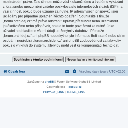
mezinárodní právo. Tato činnost může vést k okamžitému a trvalému vykázání
z fóra a/nebo upozornění vašeho poskytovatele internetových služeb (ISP) na
vaši činnost, pokud bude uznáno za nutné. IP adresy všech příspěvků jsou
ukládány pro případné uplatnění těchto opatření. Souhlasíte s tím, že
„forum.orchidej.cz“ má právo odstranit, upravit, přesunout nebo uzamknout
jakékoliv téma nebo příspěvek, pokud to bude považovat za nutné. Jako
uživatel souhlasíte se všemi údaji uloženými v databázi. Přestože
„forum.orchidej.cz“ ani phpBB neposkytne tyto informace třetí straně nebo cizím
osobám, nepřebírá „forum.orchidej.cz“ ani phpBB zodpovědnost za jakýkoliv
pokus o vniknutí do systému, který by mohl vést ke kompromitaci těchto dat.
Obsah fóra
Všechny časy jsou v
UTC+02:00
Založeno na
phpBB
® Forum Software © phpBB Limited
Český překlad –
phpBB.cz
PRIVACY_LINK
|
TERMS_LINK