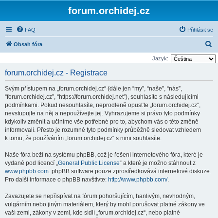
forum.orchidej.cz
FAQ
Přihlásit se
H
Obsah fóra
l
Jazyk:
e
forum.orchidej.cz - Registrace
d
Svým přístupem na „forum.orchidej.cz“ (dále jen “my”, “naše”, “nás”,
a
“forum.orchidej.cz”, “https://forum.orchidej.net”), souhlasíte s následujícími
t
podmínkami. Pokud nesouhlasíte, neprodleně opusťte „forum.orchidej.cz“,
nevstupujte na něj a nepoužívejte jej. Vyhrazujeme si právo tyto podmínky
kdykoliv změnit a učiníme vše potřebné pro to, abychom vás o této změně
informovali. Přesto je rozumné tyto podmínky průběžně sledovat vzhledem
k tomu, že používáním „forum.orchidej.cz“ s nimi souhlasíte.
Naše fóra beží na systému phpBB, což je řešení internetového fóra, které je
vydané pod licencí „
General Public License
“ a které je možno stáhnout z
www.phpbb.com
. phpBB software pouze zprostředkovává internetové diskuze.
Pro další informace o phpBB navštivte:
http://www.phpbb.com/
.
Zavazujete se nepřispívat na fórum pohoršujícím, hanlivým, nevhodným,
vulgárním nebo jiným materiálem, který by mohl porušovat platné zákony ve
vaší zemi, zákony v zemi, kde sídlí „forum.orchidej.cz“, nebo platné