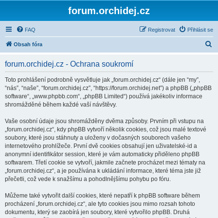
forum.orchidej.cz
FAQ
Registrovat
Přihlásit se
H
Obsah fóra
l
forum.orchidej.cz - Ochrana soukromí
e
d
Toto prohlášení podrobně vysvětluje jak „forum.orchidej.cz“ (dále jen “my”,
“nás”, “naše”, “forum.orchidej.cz”, “https://forum.orchidej.net”) a phpBB („phpBB
a
software“, „www.phpbb.com“, „phpBB Limited“) používá jakékoliv informace
t
shromážděné během každé vaší návštěvy.
Vaše osobní údaje jsou shromážděny dvěma způsoby. Prvním při vstupu na
„forum.orchidej.cz“, kdy phpBB vytvoří několik cookies, což jsou malé textové
soubory, které jsou stáhnuty a uloženy v dočasných souborech vašeho
internetového prohlížeče. První dvě cookies obsahují jen uživatelské-id a
anonymní identifikátor session, které je vám automaticky přiděleno phpBB
softwarem. Třetí cookie se vytvoří, jakmile začnete procházet mezi tématy na
„forum.orchidej.cz“, a je používána k ukládání informace, které téma jste již
přečetli, což vede k snažšímu a pohodlnějšímu pohybu po fóru.
Můžeme také vytvořit další cookies, které nepatří k phpBB software během
procházení „forum.orchidej.cz“, ale tyto cookies jsou mimo rozsah tohoto
dokumentu, který se zaobírá jen soubory, které vytvořilo phpBB. Druhá