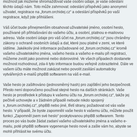
možnost jak můžeme shromažďovat vaše osobní údaje, je vaše odeslání
těchto údajů nám. Toto může zahrnovat: odeslání příspěvků jako anonymní
uživatel, registrace na „forum.orchidej.cz“ a odeslání příspěvků po vaší
registrace, když jste přihlášeni.
Váš účet bude přinejmenším obsahovat uživatelské jméno, osobní heslo,
používané při přihlašování do vašeho účtu, a osobní, platnou e-mailovou
adresu. Vaše osobní údaje pro váš účet na „forum.orchidej.cz“ jsou chráněny
zákony o ochraně osobních údajů a dat, které jsou platné v zemi, ve které
sídlíme. Jakékoliv jiné informace požadované od „forum.orchidej.cz“ kromě
vašeho uživatelského jména, vašeho hesla a vašeho e-mailu při registraci,
můžeme zvolit jako povinné nebo dobrovolné. Ve všech případech dostanete
možnost rozhodnout, zda-li tyto informace budou veřejně zobrazitelné. Dále ve
vašem účtu máte možnost zakázat nebo povolit zasílání automaticky
vytvářených e-mailů phpBB softwarem na váš e-mail.
Vaše heslo je zašifrováno (jednosměrný hash) pro zajištění jeho bezpečnosti.
Přesto není doporučeno používat stejné heslo na dalších stránkách. Vaše
heslo je prostředek k přístupu k vašemu účtu na „forum.orchidej.cz“, takže jej
pečlivě uchovejte a v žádném případě nebude nikdo spojený
s „forum.orchidej.cz“, phpBB nebo jiné, třetí strany, požadovat od vás vaše
heslo. V případě, že byste zapomněli vaše heslo k vašemu účtu, můžete použít
funkci „Zapomněl jsem své heslo“ poskytovanou phpBB softwarem. Tento
proces po vás bude žádat zadaní vašeho uživatelského jména a vašeho e-
mailu, poté phpBB software vygeneruje heslo nové a zašle vám ho, abyste se
mohli přihlásit ke svému účtu.