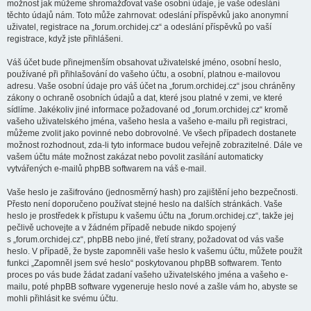
možnost jak můžeme shromažďovat vaše osobní údaje, je vaše odeslání
těchto údajů nám. Toto může zahrnovat: odeslání příspěvků jako anonymní
uživatel, registrace na „forum.orchidej.cz“ a odeslání příspěvků po vaší
registrace, když jste přihlášeni.
Váš účet bude přinejmenším obsahovat uživatelské jméno, osobní heslo,
používané při přihlašování do vašeho účtu, a osobní, platnou e-mailovou
adresu. Vaše osobní údaje pro váš účet na „forum.orchidej.cz“ jsou chráněny
zákony o ochraně osobních údajů a dat, které jsou platné v zemi, ve které
sídlíme. Jakékoliv jiné informace požadované od „forum.orchidej.cz“ kromě
vašeho uživatelského jména, vašeho hesla a vašeho e-mailu při registraci,
můžeme zvolit jako povinné nebo dobrovolné. Ve všech případech dostanete
možnost rozhodnout, zda-li tyto informace budou veřejně zobrazitelné. Dále ve
vašem účtu máte možnost zakázat nebo povolit zasílání automaticky
vytvářených e-mailů phpBB softwarem na váš e-mail.
Vaše heslo je zašifrováno (jednosměrný hash) pro zajištění jeho bezpečnosti.
Přesto není doporučeno používat stejné heslo na dalších stránkách. Vaše
heslo je prostředek k přístupu k vašemu účtu na „forum.orchidej.cz“, takže jej
pečlivě uchovejte a v žádném případě nebude nikdo spojený
s „forum.orchidej.cz“, phpBB nebo jiné, třetí strany, požadovat od vás vaše
heslo. V případě, že byste zapomněli vaše heslo k vašemu účtu, můžete použít
funkci „Zapomněl jsem své heslo“ poskytovanou phpBB softwarem. Tento
proces po vás bude žádat zadaní vašeho uživatelského jména a vašeho e-
mailu, poté phpBB software vygeneruje heslo nové a zašle vám ho, abyste se
mohli přihlásit ke svému účtu.