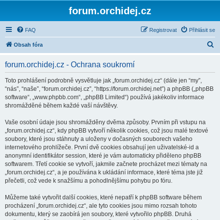
forum.orchidej.cz
FAQ
Registrovat
Přihlásit se
H
Obsah fóra
l
forum.orchidej.cz - Ochrana soukromí
e
d
Toto prohlášení podrobně vysvětluje jak „forum.orchidej.cz“ (dále jen “my”,
“nás”, “naše”, “forum.orchidej.cz”, “https://forum.orchidej.net”) a phpBB („phpBB
a
software“, „www.phpbb.com“, „phpBB Limited“) používá jakékoliv informace
t
shromážděné během každé vaší návštěvy.
Vaše osobní údaje jsou shromážděny dvěma způsoby. Prvním při vstupu na
„forum.orchidej.cz“, kdy phpBB vytvoří několik cookies, což jsou malé textové
soubory, které jsou stáhnuty a uloženy v dočasných souborech vašeho
internetového prohlížeče. První dvě cookies obsahují jen uživatelské-id a
anonymní identifikátor session, které je vám automaticky přiděleno phpBB
softwarem. Třetí cookie se vytvoří, jakmile začnete procházet mezi tématy na
„forum.orchidej.cz“, a je používána k ukládání informace, které téma jste již
přečetli, což vede k snažšímu a pohodlnějšímu pohybu po fóru.
Můžeme také vytvořit další cookies, které nepatří k phpBB software během
procházení „forum.orchidej.cz“, ale tyto cookies jsou mimo rozsah tohoto
dokumentu, který se zaobírá jen soubory, které vytvořilo phpBB. Druhá