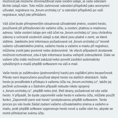
možnost jak můžeme shromažďovat vaše osobní údaje, je vaše odeslání
těchto údajů nám. Toto může zahrnovat: odeslání příspěvků jako anonymní
uživatel, registrace na „forum.orchidej.cz“ a odeslání příspěvků po vaší
registrace, když jste přihlášeni.
Váš účet bude přinejmenším obsahovat uživatelské jméno, osobní heslo,
používané při přihlašování do vašeho účtu, a osobní, platnou e-mailovou
adresu. Vaše osobní údaje pro váš účet na „forum.orchidej.cz“ jsou chráněny
zákony o ochraně osobních údajů a dat, které jsou platné v zemi, ve které
sídlíme. Jakékoliv jiné informace požadované od „forum.orchidej.cz“ kromě
vašeho uživatelského jména, vašeho hesla a vašeho e-mailu při registraci,
můžeme zvolit jako povinné nebo dobrovolné. Ve všech případech dostanete
možnost rozhodnout, zda-li tyto informace budou veřejně zobrazitelné. Dále ve
vašem účtu máte možnost zakázat nebo povolit zasílání automaticky
vytvářených e-mailů phpBB softwarem na váš e-mail.
Vaše heslo je zašifrováno (jednosměrný hash) pro zajištění jeho bezpečnosti.
Přesto není doporučeno používat stejné heslo na dalších stránkách. Vaše
heslo je prostředek k přístupu k vašemu účtu na „forum.orchidej.cz“, takže jej
pečlivě uchovejte a v žádném případě nebude nikdo spojený
s „forum.orchidej.cz“, phpBB nebo jiné, třetí strany, požadovat od vás vaše
heslo. V případě, že byste zapomněli vaše heslo k vašemu účtu, můžete použít
funkci „Zapomněl jsem své heslo“ poskytovanou phpBB softwarem. Tento
proces po vás bude žádat zadaní vašeho uživatelského jména a vašeho e-
mailu, poté phpBB software vygeneruje heslo nové a zašle vám ho, abyste se
mohli přihlásit ke svému účtu.