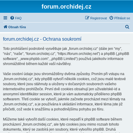
forum.orchidej.cz
FAQ
Registrovat
Přihlásit se
H
Obsah fóra
l
forum.orchidej.cz - Ochrana soukromí
e
d
Toto prohlášení podrobně vysvětluje jak „forum.orchidej.cz“ (dále jen “my”,
“nás”, “naše”, “forum.orchidej.cz”, “https://forum.orchidej.net”) a phpBB („phpBB
a
software“, „www.phpbb.com“, „phpBB Limited“) používá jakékoliv informace
t
shromážděné během každé vaší návštěvy.
Vaše osobní údaje jsou shromážděny dvěma způsoby. Prvním při vstupu na
„forum.orchidej.cz“, kdy phpBB vytvoří několik cookies, což jsou malé textové
soubory, které jsou stáhnuty a uloženy v dočasných souborech vašeho
internetového prohlížeče. První dvě cookies obsahují jen uživatelské-id a
anonymní identifikátor session, které je vám automaticky přiděleno phpBB
softwarem. Třetí cookie se vytvoří, jakmile začnete procházet mezi tématy na
„forum.orchidej.cz“, a je používána k ukládání informace, které téma jste již
přečetli, což vede k snažšímu a pohodlnějšímu pohybu po fóru.
Můžeme také vytvořit další cookies, které nepatří k phpBB software během
procházení „forum.orchidej.cz“, ale tyto cookies jsou mimo rozsah tohoto
dokumentu, který se zaobírá jen soubory, které vytvořilo phpBB. Druhá