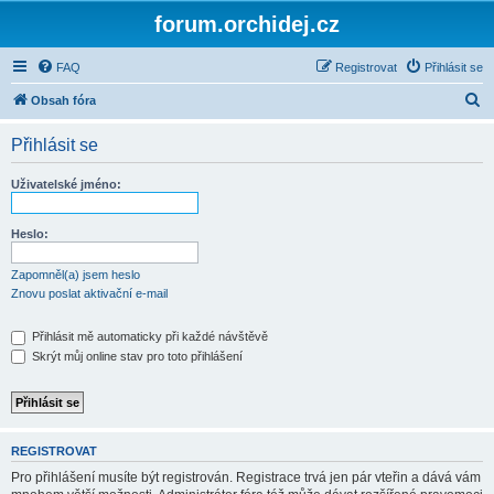
forum.orchidej.cz
FAQ
Registrovat
Přihlásit se
H
Obsah fóra
l
Přihlásit se
e
d
Uživatelské jméno:
a
t
Heslo:
Zapomněl(a) jsem heslo
Znovu poslat aktivační e-mail
Přihlásit mě automaticky při každé návštěvě
Skrýt můj online stav pro toto přihlášení
REGISTROVAT
Pro přihlášení musíte být registrován. Registrace trvá jen pár vteřin a dává vám