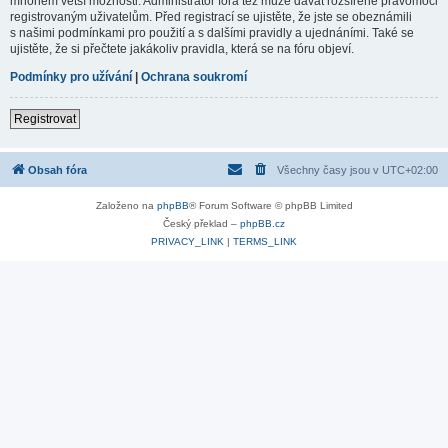
mnohem větší možnosti. Administrátor fóra též může dávat rozšířené pravomoci
registrovaným uživatelům. Před registrací se ujistěte, že jste se obeznámili
s našimi podmínkami pro použití a s dalšími pravidly a ujednáními. Také se
ujistěte, že si přečtete jakákoliv pravidla, která se na fóru objeví.
Podmínky pro užívání
|
Ochrana soukromí
Registrovat
Obsah fóra
Všechny časy jsou v
UTC+02:00
Založeno na
phpBB
® Forum Software © phpBB Limited
Český překlad –
phpBB.cz
PRIVACY_LINK
|
TERMS_LINK