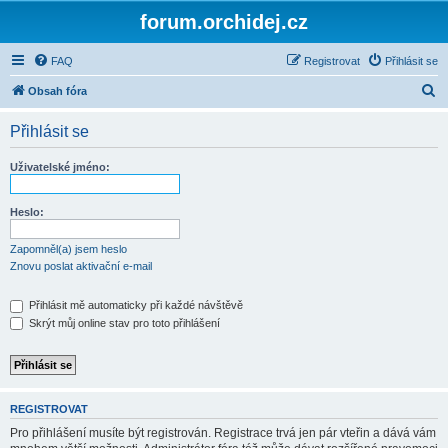
forum.orchidej.cz
FAQ
Registrovat
Přihlásit se
H
Obsah fóra
l
Přihlásit se
e
d
Uživatelské jméno:
a
t
Heslo:
Zapomněl(a) jsem heslo
Znovu poslat aktivační e-mail
Přihlásit mě automaticky při každé návštěvě
Skrýt můj online stav pro toto přihlášení
REGISTROVAT
Pro přihlášení musíte být registrován. Registrace trvá jen pár vteřin a dává vám