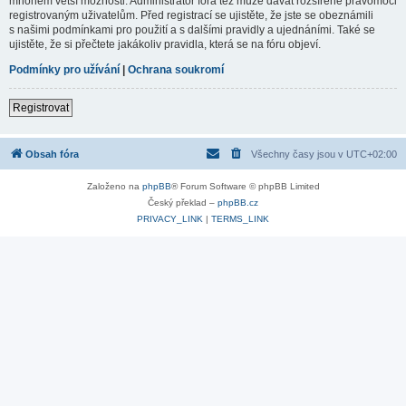
mnohem větší možnosti. Administrátor fóra též může dávat rozšířené pravomoci
registrovaným uživatelům. Před registrací se ujistěte, že jste se obeznámili
s našimi podmínkami pro použití a s dalšími pravidly a ujednáními. Také se
ujistěte, že si přečtete jakákoliv pravidla, která se na fóru objeví.
Podmínky pro užívání
|
Ochrana soukromí
Registrovat
Obsah fóra
Všechny časy jsou v
UTC+02:00
Založeno na
phpBB
® Forum Software © phpBB Limited
Český překlad –
phpBB.cz
PRIVACY_LINK
|
TERMS_LINK