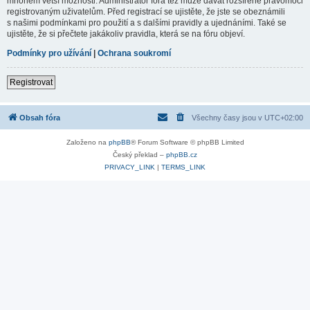
mnohem větší možnosti. Administrátor fóra též může dávat rozšířené pravomoci
registrovaným uživatelům. Před registrací se ujistěte, že jste se obeznámili
s našimi podmínkami pro použití a s dalšími pravidly a ujednáními. Také se
ujistěte, že si přečtete jakákoliv pravidla, která se na fóru objeví.
Podmínky pro užívání
|
Ochrana soukromí
Registrovat
Obsah fóra
Všechny časy jsou v
UTC+02:00
Založeno na
phpBB
® Forum Software © phpBB Limited
Český překlad –
phpBB.cz
PRIVACY_LINK
|
TERMS_LINK