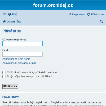
forum.orchidej.cz
FAQ
Registrovat
Přihlásit se
H
Obsah fóra
l
Přihlásit se
e
d
Uživatelské jméno:
a
t
Heslo:
Zapomněl(a) jsem heslo
Znovu poslat aktivační e-mail
Přihlásit mě automaticky při každé návštěvě
Skrýt můj online stav pro toto přihlášení
REGISTROVAT
Pro přihlášení musíte být registrován. Registrace trvá jen pár vteřin a dává vám