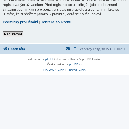
mnohem větší možnosti. Administrátor fóra též může dávat rozšířené pravomoci
registrovaným uživatelům. Před registrací se ujistěte, že jste se obeznámili
s našimi podmínkami pro použití a s dalšími pravidly a ujednáními. Také se
ujistěte, že si přečtete jakákoliv pravidla, která se na fóru objeví.
Podmínky pro užívání
|
Ochrana soukromí
Registrovat
Obsah fóra
Všechny časy jsou v
UTC+02:00
Založeno na
phpBB
® Forum Software © phpBB Limited
Český překlad –
phpBB.cz
PRIVACY_LINK
|
TERMS_LINK