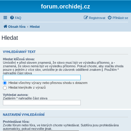
forum.orchidej.cz
FAQ
Registrovat
Přihlásit se
Obsah fóra
Hledat
Hledat
VYHLEDÁVANÝ TEXT
Hledat klíčová slova:
Umístění
+
před slovem znamená, že slovo musí být ve výsledku přítomno, a
-
znamená, že slovo nemá být ve výsledku přítomno. Pokud chcete, aby stačila shoda
pouze s jedním z více slov, umístěte je do závorek oddělené znakem
|
. Použitím *
nahradíte část slova
Hledat všechny výrazy nebo přesnou shodu s dotazem
Hledat kterýkoliv z výrazů
Vyhledat autora:
Zadáním * nahradíte část slova
NASTAVENÍ VYHLEDÁVÁNÍ
Prohledávat fóra:
Zvolte fórum nebo fóra, ve kterých chcete vyhledávat. Subfóra jsou prohledávána
automaticky, pokud nezvolíte jinak.