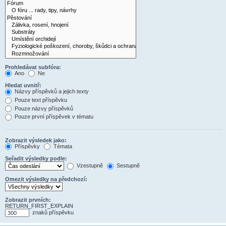
Prohledávat subfóra:
Ano
Ne
Hledat uvnitř:
Názvy příspěvků a jejich texty
Pouze text příspěvku
Pouze názvy příspěvků
Pouze první příspěvek v tématu
Zobrazit výsledek jako:
Příspěvky
Témata
Seřadit výsledky podle:
Vzestupně
Sestupně
Omezit výsledky na předchozí:
Zobrazit prvních:
RETURN_FIRST_EXPLAIN
znaků příspěvku