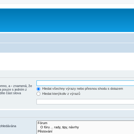
tomno, a
-
znamená, že
Hledat všechny výrazy nebo přesnou shodu s dotazem
a pouze s jedním z
díte část slova
Hledat kterýkoliv z výrazů
rohledávána