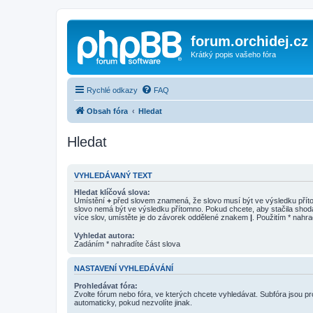
forum.orchidej.cz
Krátký popis vašeho fóra
Rychlé odkazy
FAQ
Obsah fóra
Hledat
Hledat
VYHLEDÁVANÝ TEXT
Hledat klíčová slova:
Umístění
+
před slovem znamená, že slovo musí být ve výsledku pří
slovo nemá být ve výsledku přítomno. Pokud chcete, aby stačila shod
více slov, umístěte je do závorek oddělené znakem
|
. Použitím * nahra
Vyhledat autora:
Zadáním * nahradíte část slova
NASTAVENÍ VYHLEDÁVÁNÍ
Prohledávat fóra:
Zvolte fórum nebo fóra, ve kterých chcete vyhledávat. Subfóra jsou p
automaticky, pokud nezvolíte jinak.