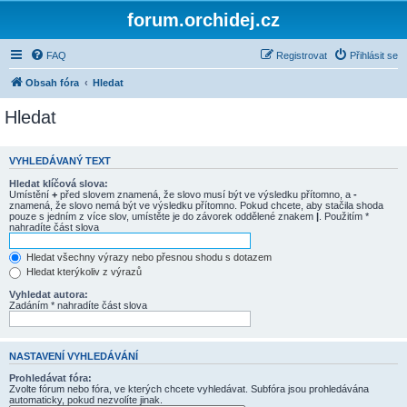
forum.orchidej.cz
FAQ
Registrovat
Přihlásit se
Obsah fóra
Hledat
Hledat
VYHLEDÁVANÝ TEXT
Hledat klíčová slova:
Umístění
+
před slovem znamená, že slovo musí být ve výsledku přítomno, a
-
znamená, že slovo nemá být ve výsledku přítomno. Pokud chcete, aby stačila shoda
pouze s jedním z více slov, umístěte je do závorek oddělené znakem
|
. Použitím *
nahradíte část slova
Hledat všechny výrazy nebo přesnou shodu s dotazem
Hledat kterýkoliv z výrazů
Vyhledat autora:
Zadáním * nahradíte část slova
NASTAVENÍ VYHLEDÁVÁNÍ
Prohledávat fóra:
Zvolte fórum nebo fóra, ve kterých chcete vyhledávat. Subfóra jsou prohledávána
automaticky, pokud nezvolíte jinak.