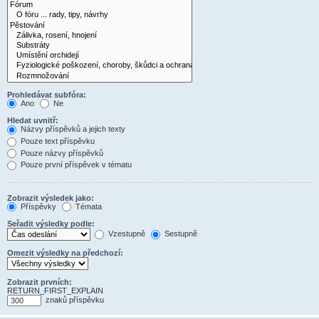
Prohledávat subfóra:
Ano
Ne
Hledat uvnitř:
Názvy příspěvků a jejich texty
Pouze text příspěvku
Pouze názvy příspěvků
Pouze první příspěvek v tématu
Zobrazit výsledek jako:
Příspěvky
Témata
Seřadit výsledky podle:
Vzestupně
Sestupně
Omezit výsledky na předchozí:
Zobrazit prvních:
RETURN_FIRST_EXPLAIN
znaků příspěvku