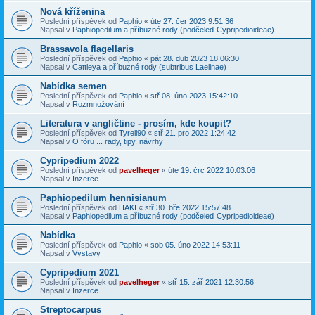
Nová kříženina
Poslední příspěvek od
Paphio
«
úte 27. čer 2023 9:51:36
Napsal v
Paphiopedilum a příbuzné rody (podčeleď Cypripedioideae)
Brassavola flagellaris
Poslední příspěvek od
Paphio
«
pát 28. dub 2023 18:06:30
Napsal v
Cattleya a příbuzné rody (subtribus Laelinae)
Nabídka semen
Poslední příspěvek od
Paphio
«
stř 08. úno 2023 15:42:10
Napsal v
Rozmnožování
Literatura v angličtine - prosím, kde koupit?
Poslední příspěvek od
Tyrell90
«
stř 21. pro 2022 1:24:42
Napsal v
O fóru ... rady, tipy, návrhy
Cypripedium 2022
Poslední příspěvek od
pavelheger
«
úte 19. črc 2022 10:03:06
Napsal v
Inzerce
Paphiopedilum hennisianum
Poslední příspěvek od
HAKI
«
stř 30. bře 2022 15:57:48
Napsal v
Paphiopedilum a příbuzné rody (podčeleď Cypripedioideae)
Nabídka
Poslední příspěvek od
Paphio
«
sob 05. úno 2022 14:53:11
Napsal v
Výstavy
Cypripedium 2021
Poslední příspěvek od
pavelheger
«
stř 15. zář 2021 12:30:56
Napsal v
Inzerce
Streptocarpus