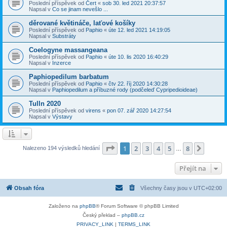
Poslední příspěvek od
Čert
«
sob 30. led 2021 20:37:57
Napsal v
Co se jinam nevešlo ...
děrované květináče, laťové košíky
Poslední příspěvek od
Paphio
«
úte 12. led 2021 14:19:05
Napsal v
Substráty
Coelogyne massangeana
Poslední příspěvek od
Paphio
«
úte 10. lis 2020 16:40:29
Napsal v
Inzerce
Paphiopedilum barbatum
Poslední příspěvek od
Paphio
«
čtv 22. říj 2020 14:30:28
Napsal v
Paphiopedilum a příbuzné rody (podčeleď Cypripedioideae)
Tulln 2020
Poslední příspěvek od
virens
«
pon 07. zář 2020 14:27:54
Napsal v
Výstavy
Stránka
1
z
8
1
2
3
4
5
8
Další
Nalezeno 194 výsledků hledání
…
Přejít na
Obsah fóra
Všechny časy jsou v
UTC+02:00
Založeno na
phpBB
® Forum Software © phpBB Limited
Český překlad –
phpBB.cz
PRIVACY_LINK
|
TERMS_LINK