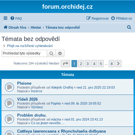
forum.orchidej.cz
FAQ
Registrovat
Přihlásit se
H
Obsah fóra
Hledat
Témata bez odpovědí
l
Témata bez odpovědí
e
Přejít na rozšířené vyhledávání
d
Hledat
Pokročilé hledání
a
Stránka
1
z
8
1
2
3
4
5
8
Další
Nalezeno 194 výsledků hledání
t
…
Témata
Pleione
Poslední příspěvek od
Volejník Ondřej
«
ned 21. pro 2025 22:19:03
Napsal v
Inzerce
Vídeň 2026
Poslední příspěvek od
Paphio
«
ned 09. lis 2025 19:05:52
Napsal v
Výstavy
Problém druhu.
Poslední příspěvek od
mácha
«
ned 01. pro 2024 23:41:13
Napsal v
Co se jinam nevešlo ...
Cattleya lawrenceana x Rhyncholaelia didbyana