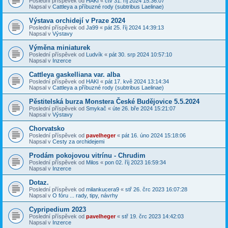
Poslední příspěvek od
HAKI
«
čtv 31. říj 2024 15:36:07
Napsal v
Cattleya a příbuzné rody (subtribus Laelinae)
Výstava orchidejí v Praze 2024
Poslední příspěvek od
Ja99
«
pát 25. říj 2024 14:39:13
Napsal v
Výstavy
Výměna miniaturek
Poslední příspěvek od
Ludvík
«
pát 30. srp 2024 10:57:10
Napsal v
Inzerce
Cattleya gaskelliana var. alba
Poslední příspěvek od
HAKI
«
pát 17. kvě 2024 13:14:34
Napsal v
Cattleya a příbuzné rody (subtribus Laelinae)
Pěstitelská burza Monstera České Budějovice 5.5.2024
Poslední příspěvek od
Smykač
«
úte 26. bře 2024 15:21:07
Napsal v
Výstavy
Chorvatsko
Poslední příspěvek od
pavelheger
«
pát 16. úno 2024 15:18:06
Napsal v
Cesty za orchidejemi
Prodám pokojovou vitrínu - Chrudim
Poslední příspěvek od
Milos
«
pon 02. říj 2023 16:59:34
Napsal v
Inzerce
Dotaz.
Poslední příspěvek od
milankucera9
«
stř 26. črc 2023 16:07:28
Napsal v
O fóru ... rady, tipy, návrhy
Cypripedium 2023
Poslední příspěvek od
pavelheger
«
stř 19. črc 2023 14:42:03
Napsal v
Inzerce