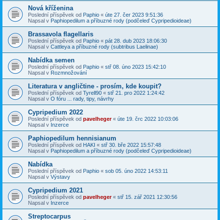
Nová kříženina
Poslední příspěvek od
Paphio
«
úte 27. čer 2023 9:51:36
Napsal v
Paphiopedilum a příbuzné rody (podčeleď Cypripedioideae)
Brassavola flagellaris
Poslední příspěvek od
Paphio
«
pát 28. dub 2023 18:06:30
Napsal v
Cattleya a příbuzné rody (subtribus Laelinae)
Nabídka semen
Poslední příspěvek od
Paphio
«
stř 08. úno 2023 15:42:10
Napsal v
Rozmnožování
Literatura v angličtine - prosím, kde koupit?
Poslední příspěvek od
Tyrell90
«
stř 21. pro 2022 1:24:42
Napsal v
O fóru ... rady, tipy, návrhy
Cypripedium 2022
Poslední příspěvek od
pavelheger
«
úte 19. črc 2022 10:03:06
Napsal v
Inzerce
Paphiopedilum hennisianum
Poslední příspěvek od
HAKI
«
stř 30. bře 2022 15:57:48
Napsal v
Paphiopedilum a příbuzné rody (podčeleď Cypripedioideae)
Nabídka
Poslední příspěvek od
Paphio
«
sob 05. úno 2022 14:53:11
Napsal v
Výstavy
Cypripedium 2021
Poslední příspěvek od
pavelheger
«
stř 15. zář 2021 12:30:56
Napsal v
Inzerce
Streptocarpus