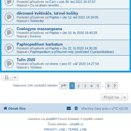
Poslední příspěvek od
Čert
«
sob 30. led 2021 20:37:57
Napsal v
Co se jinam nevešlo ...
děrované květináče, laťové košíky
Poslední příspěvek od
Paphio
«
úte 12. led 2021 14:19:05
Napsal v
Substráty
Coelogyne massangeana
Poslední příspěvek od
Paphio
«
úte 10. lis 2020 16:40:29
Napsal v
Inzerce
Paphiopedilum barbatum
Poslední příspěvek od
Paphio
«
čtv 22. říj 2020 14:30:28
Napsal v
Paphiopedilum a příbuzné rody (podčeleď Cypripedioideae)
Tulln 2020
Poslední příspěvek od
virens
«
pon 07. zář 2020 14:27:54
Napsal v
Výstavy
Stránka
1
z
8
1
2
3
4
5
8
Další
Nalezeno 194 výsledků hledání
…
Přejít na
Obsah fóra
Všechny časy jsou v
UTC+02:00
Založeno na
phpBB
® Forum Software © phpBB Limited
Český překlad –
phpBB.cz
PRIVACY_LINK
|
TERMS_LINK