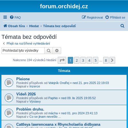
forum.orchidej.cz
FAQ
Registrovat
Přihlásit se
H
Obsah fóra
Hledat
Témata bez odpovědí
l
Témata bez odpovědí
e
Přejít na rozšířené vyhledávání
d
Hledat
Pokročilé hledání
a
Stránka
1
z
8
1
2
3
4
5
8
Další
Nalezeno 194 výsledků hledání
t
…
Témata
Pleione
Poslední příspěvek od
Volejník Ondřej
«
ned 21. pro 2025 22:19:03
Napsal v
Inzerce
Vídeň 2026
Poslední příspěvek od
Paphio
«
ned 09. lis 2025 19:05:52
Napsal v
Výstavy
Problém druhu.
Poslední příspěvek od
mácha
«
ned 01. pro 2024 23:41:13
Napsal v
Co se jinam nevešlo ...
Cattleya lawrenceana x Rhyncholaelia didbyana