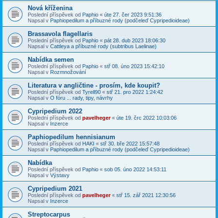
Nová kříženina
Poslední příspěvek od
Paphio
«
úte 27. čer 2023 9:51:36
Napsal v
Paphiopedilum a příbuzné rody (podčeleď Cypripedioideae)
Brassavola flagellaris
Poslední příspěvek od
Paphio
«
pát 28. dub 2023 18:06:30
Napsal v
Cattleya a příbuzné rody (subtribus Laelinae)
Nabídka semen
Poslední příspěvek od
Paphio
«
stř 08. úno 2023 15:42:10
Napsal v
Rozmnožování
Literatura v angličtine - prosím, kde koupit?
Poslední příspěvek od
Tyrell90
«
stř 21. pro 2022 1:24:42
Napsal v
O fóru ... rady, tipy, návrhy
Cypripedium 2022
Poslední příspěvek od
pavelheger
«
úte 19. črc 2022 10:03:06
Napsal v
Inzerce
Paphiopedilum hennisianum
Poslední příspěvek od
HAKI
«
stř 30. bře 2022 15:57:48
Napsal v
Paphiopedilum a příbuzné rody (podčeleď Cypripedioideae)
Nabídka
Poslední příspěvek od
Paphio
«
sob 05. úno 2022 14:53:11
Napsal v
Výstavy
Cypripedium 2021
Poslední příspěvek od
pavelheger
«
stř 15. zář 2021 12:30:56
Napsal v
Inzerce
Streptocarpus