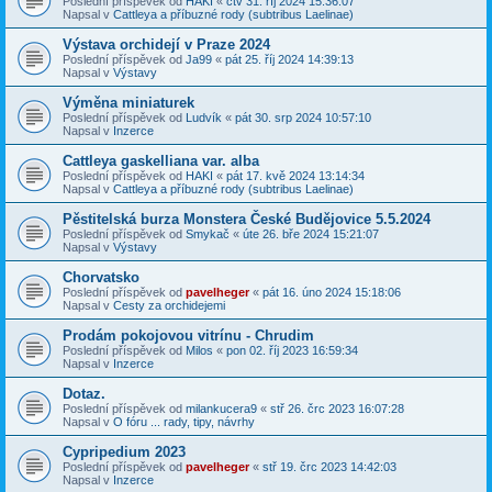
Poslední příspěvek od
HAKI
«
čtv 31. říj 2024 15:36:07
Napsal v
Cattleya a příbuzné rody (subtribus Laelinae)
Výstava orchidejí v Praze 2024
Poslední příspěvek od
Ja99
«
pát 25. říj 2024 14:39:13
Napsal v
Výstavy
Výměna miniaturek
Poslední příspěvek od
Ludvík
«
pát 30. srp 2024 10:57:10
Napsal v
Inzerce
Cattleya gaskelliana var. alba
Poslední příspěvek od
HAKI
«
pát 17. kvě 2024 13:14:34
Napsal v
Cattleya a příbuzné rody (subtribus Laelinae)
Pěstitelská burza Monstera České Budějovice 5.5.2024
Poslední příspěvek od
Smykač
«
úte 26. bře 2024 15:21:07
Napsal v
Výstavy
Chorvatsko
Poslední příspěvek od
pavelheger
«
pát 16. úno 2024 15:18:06
Napsal v
Cesty za orchidejemi
Prodám pokojovou vitrínu - Chrudim
Poslední příspěvek od
Milos
«
pon 02. říj 2023 16:59:34
Napsal v
Inzerce
Dotaz.
Poslední příspěvek od
milankucera9
«
stř 26. črc 2023 16:07:28
Napsal v
O fóru ... rady, tipy, návrhy
Cypripedium 2023
Poslední příspěvek od
pavelheger
«
stř 19. črc 2023 14:42:03
Napsal v
Inzerce