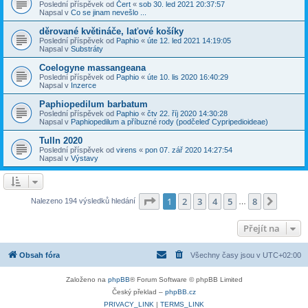
Poslední příspěvek od
Čert
«
sob 30. led 2021 20:37:57
Napsal v
Co se jinam nevešlo ...
děrované květináče, laťové košíky
Poslední příspěvek od
Paphio
«
úte 12. led 2021 14:19:05
Napsal v
Substráty
Coelogyne massangeana
Poslední příspěvek od
Paphio
«
úte 10. lis 2020 16:40:29
Napsal v
Inzerce
Paphiopedilum barbatum
Poslední příspěvek od
Paphio
«
čtv 22. říj 2020 14:30:28
Napsal v
Paphiopedilum a příbuzné rody (podčeleď Cypripedioideae)
Tulln 2020
Poslední příspěvek od
virens
«
pon 07. zář 2020 14:27:54
Napsal v
Výstavy
Stránka
1
z
8
1
2
3
4
5
8
Další
Nalezeno 194 výsledků hledání
…
Přejít na
Obsah fóra
Všechny časy jsou v
UTC+02:00
Založeno na
phpBB
® Forum Software © phpBB Limited
Český překlad –
phpBB.cz
PRIVACY_LINK
|
TERMS_LINK