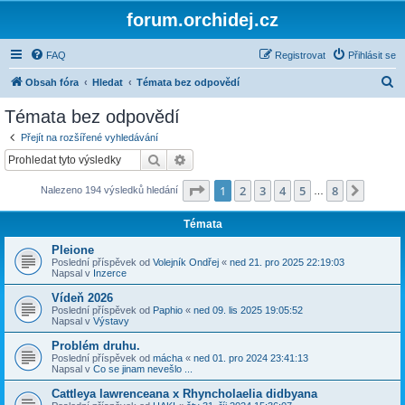
forum.orchidej.cz
FAQ
Registrovat
Přihlásit se
H
Obsah fóra
Hledat
Témata bez odpovědí
l
Témata bez odpovědí
e
Přejít na rozšířené vyhledávání
d
Hledat
Pokročilé hledání
a
Stránka
1
z
8
1
2
3
4
5
8
Další
Nalezeno 194 výsledků hledání
t
…
Témata
Pleione
Poslední příspěvek od
Volejník Ondřej
«
ned 21. pro 2025 22:19:03
Napsal v
Inzerce
Vídeň 2026
Poslední příspěvek od
Paphio
«
ned 09. lis 2025 19:05:52
Napsal v
Výstavy
Problém druhu.
Poslední příspěvek od
mácha
«
ned 01. pro 2024 23:41:13
Napsal v
Co se jinam nevešlo ...
Cattleya lawrenceana x Rhyncholaelia didbyana