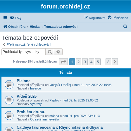
forum.orchidej.cz
FAQ
Registrovat
Přihlásit se
H
Obsah fóra
Hledat
Témata bez odpovědí
l
Témata bez odpovědí
e
Přejít na rozšířené vyhledávání
d
Hledat
Pokročilé hledání
a
Stránka
1
z
8
1
2
3
4
5
8
Další
Nalezeno 194 výsledků hledání
t
…
Témata
Pleione
Poslední příspěvek od
Volejník Ondřej
«
ned 21. pro 2025 22:19:03
Napsal v
Inzerce
Vídeň 2026
Poslední příspěvek od
Paphio
«
ned 09. lis 2025 19:05:52
Napsal v
Výstavy
Problém druhu.
Poslední příspěvek od
mácha
«
ned 01. pro 2024 23:41:13
Napsal v
Co se jinam nevešlo ...
Cattleya lawrenceana x Rhyncholaelia didbyana