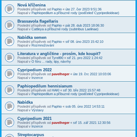
Nová kříženina
Poslední příspěvek od
Paphio
«
úte 27. čer 2023 9:51:36
Napsal v
Paphiopedilum a příbuzné rody (podčeleď Cypripedioideae)
Brassavola flagellaris
Poslední příspěvek od
Paphio
«
pát 28. dub 2023 18:06:30
Napsal v
Cattleya a příbuzné rody (subtribus Laelinae)
Nabídka semen
Poslední příspěvek od
Paphio
«
stř 08. úno 2023 15:42:10
Napsal v
Rozmnožování
Literatura v angličtine - prosím, kde koupit?
Poslední příspěvek od
Tyrell90
«
stř 21. pro 2022 1:24:42
Napsal v
O fóru ... rady, tipy, návrhy
Cypripedium 2022
Poslední příspěvek od
pavelheger
«
úte 19. črc 2022 10:03:06
Napsal v
Inzerce
Paphiopedilum hennisianum
Poslední příspěvek od
HAKI
«
stř 30. bře 2022 15:57:48
Napsal v
Paphiopedilum a příbuzné rody (podčeleď Cypripedioideae)
Nabídka
Poslední příspěvek od
Paphio
«
sob 05. úno 2022 14:53:11
Napsal v
Výstavy
Cypripedium 2021
Poslední příspěvek od
pavelheger
«
stř 15. zář 2021 12:30:56
Napsal v
Inzerce
Streptocarpus