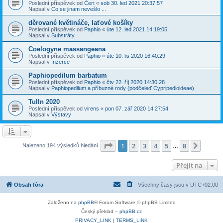
Poslední příspěvek od
Čert
«
sob 30. led 2021 20:37:57
Napsal v
Co se jinam nevešlo ...
děrované květináče, laťové košíky
Poslední příspěvek od
Paphio
«
úte 12. led 2021 14:19:05
Napsal v
Substráty
Coelogyne massangeana
Poslední příspěvek od
Paphio
«
úte 10. lis 2020 16:40:29
Napsal v
Inzerce
Paphiopedilum barbatum
Poslední příspěvek od
Paphio
«
čtv 22. říj 2020 14:30:28
Napsal v
Paphiopedilum a příbuzné rody (podčeleď Cypripedioideae)
Tulln 2020
Poslední příspěvek od
virens
«
pon 07. zář 2020 14:27:54
Napsal v
Výstavy
Stránka
1
z
8
1
2
3
4
5
8
Další
Nalezeno 194 výsledků hledání
…
Přejít na
Obsah fóra
Všechny časy jsou v
UTC+02:00
Založeno na
phpBB
® Forum Software © phpBB Limited
Český překlad –
phpBB.cz
PRIVACY_LINK
|
TERMS_LINK