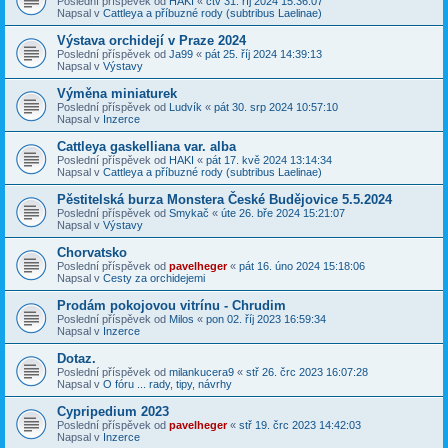
Poslední příspěvek od
HAKI
«
čtv 31. říj 2024 15:36:07
Napsal v
Cattleya a příbuzné rody (subtribus Laelinae)
Výstava orchidejí v Praze 2024
Poslední příspěvek od
Ja99
«
pát 25. říj 2024 14:39:13
Napsal v
Výstavy
Výměna miniaturek
Poslední příspěvek od
Ludvík
«
pát 30. srp 2024 10:57:10
Napsal v
Inzerce
Cattleya gaskelliana var. alba
Poslední příspěvek od
HAKI
«
pát 17. kvě 2024 13:14:34
Napsal v
Cattleya a příbuzné rody (subtribus Laelinae)
Pěstitelská burza Monstera České Budějovice 5.5.2024
Poslední příspěvek od
Smykač
«
úte 26. bře 2024 15:21:07
Napsal v
Výstavy
Chorvatsko
Poslední příspěvek od
pavelheger
«
pát 16. úno 2024 15:18:06
Napsal v
Cesty za orchidejemi
Prodám pokojovou vitrínu - Chrudim
Poslední příspěvek od
Milos
«
pon 02. říj 2023 16:59:34
Napsal v
Inzerce
Dotaz.
Poslední příspěvek od
milankucera9
«
stř 26. črc 2023 16:07:28
Napsal v
O fóru ... rady, tipy, návrhy
Cypripedium 2023
Poslední příspěvek od
pavelheger
«
stř 19. črc 2023 14:42:03
Napsal v
Inzerce