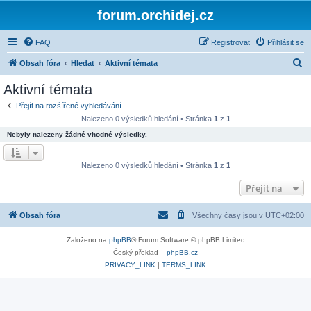
forum.orchidej.cz
FAQ
Registrovat
Přihlásit se
H
Obsah fóra
Hledat
Aktivní témata
l
Aktivní témata
e
Přejít na rozšířené vyhledávání
d
Nalezeno 0 výsledků hledání • Stránka
1
z
1
a
Nebyly nalezeny žádné vhodné výsledky.
t
Nalezeno 0 výsledků hledání • Stránka
1
z
1
Přejít na
Obsah fóra
Všechny časy jsou v
UTC+02:00
Založeno na
phpBB
® Forum Software © phpBB Limited
Český překlad –
phpBB.cz
PRIVACY_LINK
|
TERMS_LINK