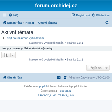
forum.orchidej.cz
FAQ
Registrovat
Přihlásit se
H
Obsah fóra
Hledat
Aktivní témata
l
Aktivní témata
e
Přejít na rozšířené vyhledávání
d
Nalezeno 0 výsledků hledání • Stránka
1
z
1
a
Nebyly nalezeny žádné vhodné výsledky.
t
Nalezeno 0 výsledků hledání • Stránka
1
z
1
Přejít na
Obsah fóra
Všechny časy jsou v
UTC+02:00
Založeno na
phpBB
® Forum Software © phpBB Limited
Český překlad –
phpBB.cz
PRIVACY_LINK
|
TERMS_LINK