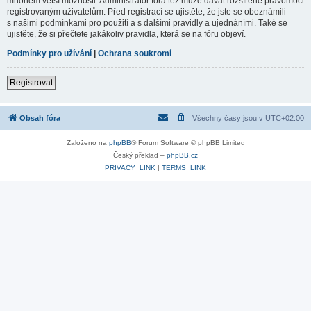
mnohem větší možnosti. Administrátor fóra též může dávat rozšířené pravomoci
registrovaným uživatelům. Před registrací se ujistěte, že jste se obeznámili
s našimi podmínkami pro použití a s dalšími pravidly a ujednáními. Také se
ujistěte, že si přečtete jakákoliv pravidla, která se na fóru objeví.
Podmínky pro užívání
|
Ochrana soukromí
Registrovat
Obsah fóra
Všechny časy jsou v
UTC+02:00
Založeno na
phpBB
® Forum Software © phpBB Limited
Český překlad –
phpBB.cz
PRIVACY_LINK
|
TERMS_LINK