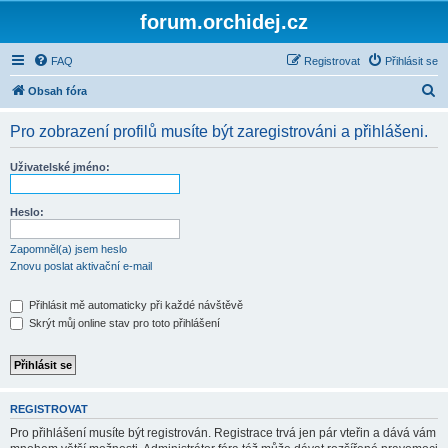
forum.orchidej.cz
FAQ
Registrovat
Přihlásit se
H
Obsah fóra
l
Pro zobrazení profilů musíte být zaregistrováni a přihlášeni.
e
d
Uživatelské jméno:
a
t
Heslo:
Zapomněl(a) jsem heslo
Znovu poslat aktivační e-mail
Přihlásit mě automaticky při každé návštěvě
Skrýt můj online stav pro toto přihlášení
REGISTROVAT
Pro přihlášení musíte být registrován. Registrace trvá jen pár vteřin a dává vám