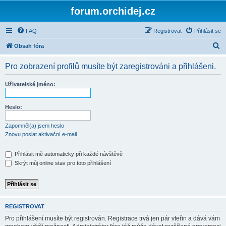
forum.orchidej.cz
FAQ
Registrovat
Přihlásit se
H
Obsah fóra
l
Pro zobrazení profilů musíte být zaregistrováni a přihlášeni.
e
d
Uživatelské jméno:
a
t
Heslo:
Zapomněl(a) jsem heslo
Znovu poslat aktivační e-mail
Přihlásit mě automaticky při každé návštěvě
Skrýt můj online stav pro toto přihlášení
REGISTROVAT
Pro přihlášení musíte být registrován. Registrace trvá jen pár vteřin a dává vám