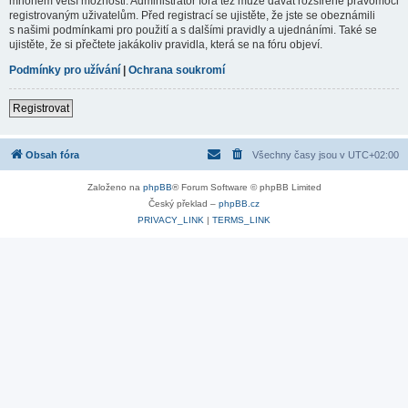
mnohem větší možnosti. Administrátor fóra též může dávat rozšířené pravomoci
registrovaným uživatelům. Před registrací se ujistěte, že jste se obeznámili
s našimi podmínkami pro použití a s dalšími pravidly a ujednáními. Také se
ujistěte, že si přečtete jakákoliv pravidla, která se na fóru objeví.
Podmínky pro užívání
|
Ochrana soukromí
Registrovat
Obsah fóra
Všechny časy jsou v
UTC+02:00
Založeno na
phpBB
® Forum Software © phpBB Limited
Český překlad –
phpBB.cz
PRIVACY_LINK
|
TERMS_LINK