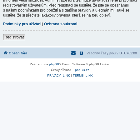
mnohem větší možnosti. Administrátor fóra též může dávat rozšířené pravomoci
registrovaným uživatelům. Před registrací se ujistěte, že jste se obeznámili
s našimi podmínkami pro použití a s dalšími pravidly a ujednáními. Také se
ujistěte, že si přečtete jakákoliv pravidla, která se na fóru objeví.
Podmínky pro užívání
|
Ochrana soukromí
Registrovat
Obsah fóra
Všechny časy jsou v
UTC+02:00
Založeno na
phpBB
® Forum Software © phpBB Limited
Český překlad –
phpBB.cz
PRIVACY_LINK
|
TERMS_LINK