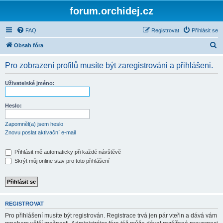
forum.orchidej.cz
FAQ
Registrovat
Přihlásit se
H
Obsah fóra
l
Pro zobrazení profilů musíte být zaregistrováni a přihlášeni.
e
d
Uživatelské jméno:
a
t
Heslo:
Zapomněl(a) jsem heslo
Znovu poslat aktivační e-mail
Přihlásit mě automaticky při každé návštěvě
Skrýt můj online stav pro toto přihlášení
REGISTROVAT
Pro přihlášení musíte být registrován. Registrace trvá jen pár vteřin a dává vám