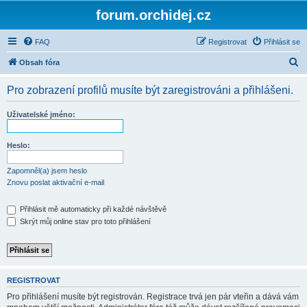
forum.orchidej.cz
FAQ
Registrovat
Přihlásit se
H
Obsah fóra
l
Pro zobrazení profilů musíte být zaregistrováni a přihlášeni.
e
d
Uživatelské jméno:
a
t
Heslo:
Zapomněl(a) jsem heslo
Znovu poslat aktivační e-mail
Přihlásit mě automaticky při každé návštěvě
Skrýt můj online stav pro toto přihlášení
REGISTROVAT
Pro přihlášení musíte být registrován. Registrace trvá jen pár vteřin a dává vám