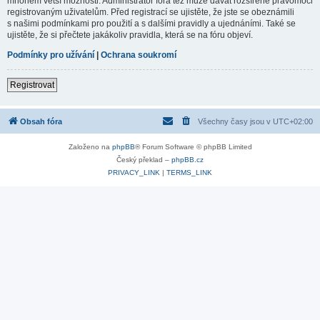
mnohem větší možnosti. Administrátor fóra též může dávat rozšířené pravomoci
registrovaným uživatelům. Před registrací se ujistěte, že jste se obeznámili
s našimi podmínkami pro použití a s dalšími pravidly a ujednáními. Také se
ujistěte, že si přečtete jakákoliv pravidla, která se na fóru objeví.
Podmínky pro užívání
|
Ochrana soukromí
Registrovat
Obsah fóra
Všechny časy jsou v
UTC+02:00
Založeno na
phpBB
® Forum Software © phpBB Limited
Český překlad –
phpBB.cz
PRIVACY_LINK
|
TERMS_LINK