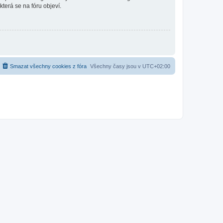
která se na fóru objeví.
Smazat všechny cookies z fóra
Všechny časy jsou v
UTC+02:00