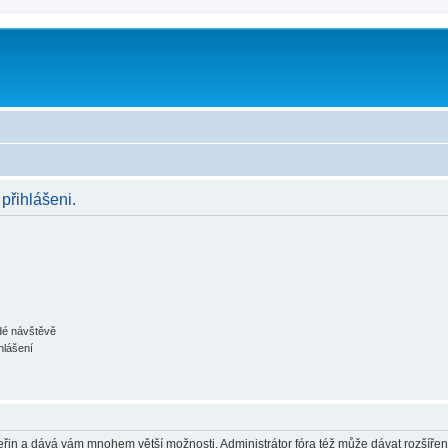
 přihlášeni.
ždé návštěvě
hlášení
 vteřin a dává vám mnohem větší možnosti. Administrátor fóra též může dávat rozšíře