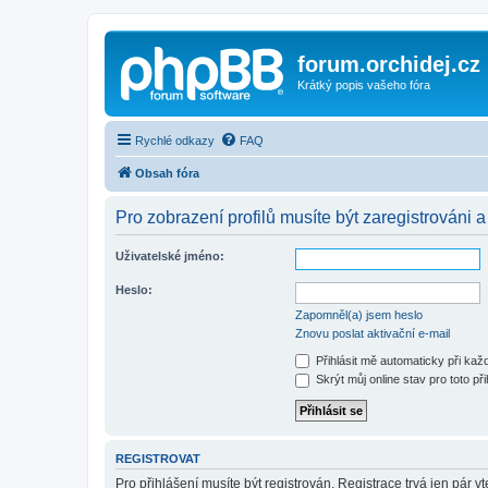
forum.orchidej.cz
Krátký popis vašeho fóra
Rychlé odkazy
FAQ
Obsah fóra
Pro zobrazení profilů musíte být zaregistrováni a
Uživatelské jméno:
Heslo:
Zapomněl(a) jsem heslo
Znovu poslat aktivační e-mail
Přihlásit mě automaticky při ka
Skrýt můj online stav pro toto při
REGISTROVAT
Pro přihlášení musíte být registrován. Registrace trvá jen pár