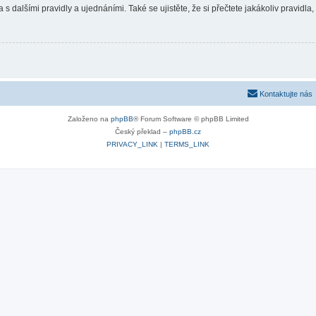
 s dalšími pravidly a ujednáními. Také se ujistěte, že si přečtete jakákoliv pravidla, 
Kontaktujte nás
Založeno na
phpBB
® Forum Software © phpBB Limited
Český překlad –
phpBB.cz
PRIVACY_LINK
|
TERMS_LINK