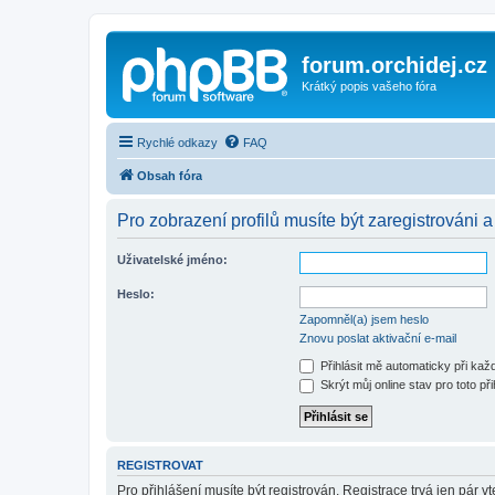
forum.orchidej.cz
Krátký popis vašeho fóra
Rychlé odkazy
FAQ
Obsah fóra
Pro zobrazení profilů musíte být zaregistrováni a
Uživatelské jméno:
Heslo:
Zapomněl(a) jsem heslo
Znovu poslat aktivační e-mail
Přihlásit mě automaticky při ka
Skrýt můj online stav pro toto při
REGISTROVAT
Pro přihlášení musíte být registrován. Registrace trvá jen pár