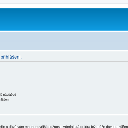
 přihlášeni.
ždé návštěvě
hlášení
 vteřin a dává vám mnohem větší možnosti. Administrátor fóra též může dávat rozšíře