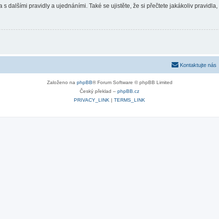
 s dalšími pravidly a ujednáními. Také se ujistěte, že si přečtete jakákoliv pravidla, 
Kontaktujte nás
Založeno na
phpBB
® Forum Software © phpBB Limited
Český překlad –
phpBB.cz
PRIVACY_LINK
|
TERMS_LINK