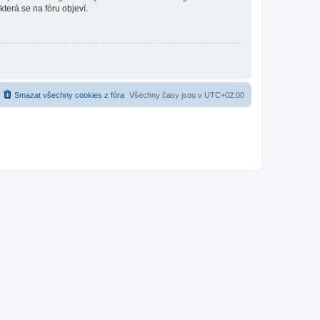
která se na fóru objeví.
Smazat všechny cookies z fóra
Všechny časy jsou v
UTC+02:00