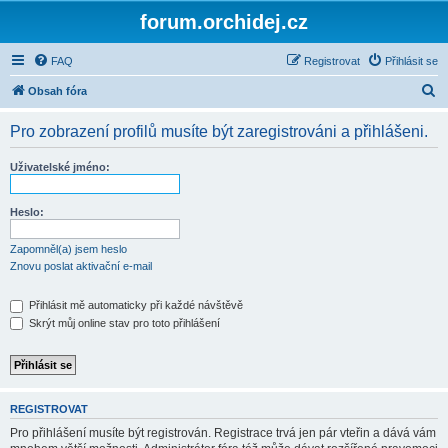
forum.orchidej.cz
FAQ
Registrovat
Přihlásit se
H
Obsah fóra
l
Pro zobrazení profilů musíte být zaregistrováni a přihlášeni.
e
d
Uživatelské jméno:
a
t
Heslo:
Zapomněl(a) jsem heslo
Znovu poslat aktivační e-mail
Přihlásit mě automaticky při každé návštěvě
Skrýt můj online stav pro toto přihlášení
REGISTROVAT
Pro přihlášení musíte být registrován. Registrace trvá jen pár vteřin a dává vám