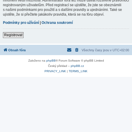
mnohem větší možnosti. Administrátor fóra též může dávat rozšířené pravomoci
registrovaným uživatelům. Před registrací se ujistěte, že jste se obeznámili
s našimi podmínkami pro použití a s dalšími pravidly a ujednáními. Také se
ujistěte, že si přečtete jakákoliv pravidla, která se na fóru objeví.
Podmínky pro užívání
|
Ochrana soukromí
Registrovat
Obsah fóra
Všechny časy jsou v
UTC+02:00
Založeno na
phpBB
® Forum Software © phpBB Limited
Český překlad –
phpBB.cz
PRIVACY_LINK
|
TERMS_LINK