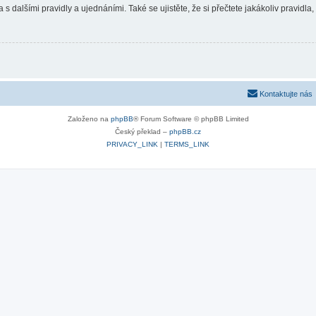
 s dalšími pravidly a ujednáními. Také se ujistěte, že si přečtete jakákoliv pravidla, 
Kontaktujte nás
Založeno na
phpBB
® Forum Software © phpBB Limited
Český překlad –
phpBB.cz
PRIVACY_LINK
|
TERMS_LINK