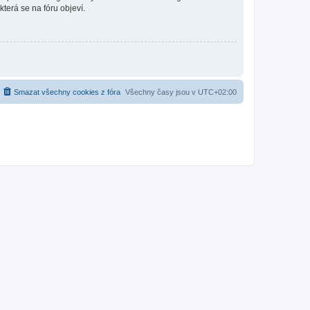
která se na fóru objeví.
Smazat všechny cookies z fóra
Všechny časy jsou v
UTC+02:00