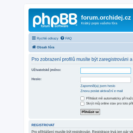
forum.orchidej.cz
Krátký popis vašeho fóra
Rychlé odkazy
FAQ
Obsah fóra
Pro zobrazení profilů musíte být zaregistrováni a
Uživatelské jméno:
Heslo:
Zapomněl(a) jsem heslo
Znovu poslat aktivační e-mail
Přihlásit mě automaticky při ka
Skrýt můj online stav pro toto při
REGISTROVAT
Pro přihlášení musíte být registrován. Registrace trvá jen pár