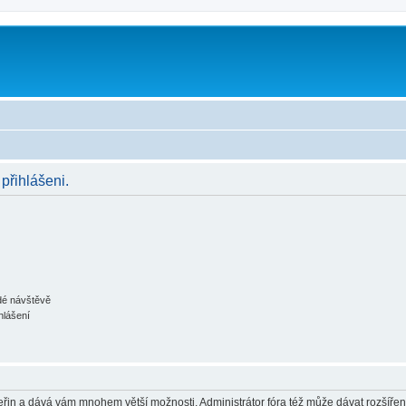
 přihlášeni.
ždé návštěvě
hlášení
 vteřin a dává vám mnohem větší možnosti. Administrátor fóra též může dávat rozšíře