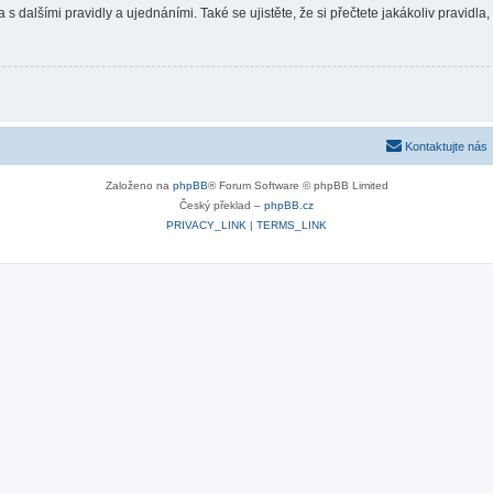
 s dalšími pravidly a ujednáními. Také se ujistěte, že si přečtete jakákoliv pravidla, 
Kontaktujte nás
Založeno na
phpBB
® Forum Software © phpBB Limited
Český překlad –
phpBB.cz
PRIVACY_LINK
|
TERMS_LINK