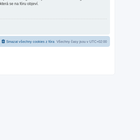
která se na fóru objeví.
Smazat všechny cookies z fóra
Všechny časy jsou v
UTC+02:00