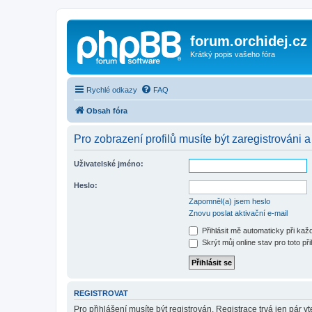
forum.orchidej.cz
Krátký popis vašeho fóra
Rychlé odkazy
FAQ
Obsah fóra
Pro zobrazení profilů musíte být zaregistrováni a
Uživatelské jméno:
Heslo:
Zapomněl(a) jsem heslo
Znovu poslat aktivační e-mail
Přihlásit mě automaticky při ka
Skrýt můj online stav pro toto při
REGISTROVAT
Pro přihlášení musíte být registrován. Registrace trvá jen pár