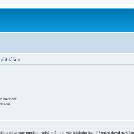
 přihlášeni.
ždé návštěvě
hlášení
 vteřin a dává vám mnohem větší možnosti. Administrátor fóra též může dávat rozšíře