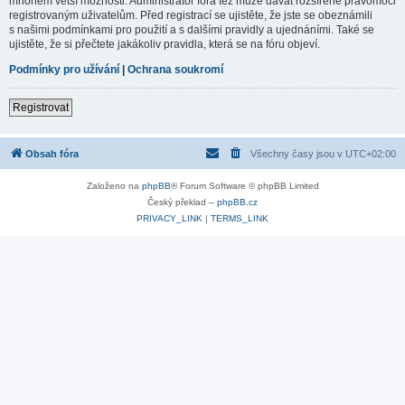
mnohem větší možnosti. Administrátor fóra též může dávat rozšířené pravomoci
registrovaným uživatelům. Před registrací se ujistěte, že jste se obeznámili
s našimi podmínkami pro použití a s dalšími pravidly a ujednáními. Také se
ujistěte, že si přečtete jakákoliv pravidla, která se na fóru objeví.
Podmínky pro užívání
|
Ochrana soukromí
Registrovat
Obsah fóra
Všechny časy jsou v
UTC+02:00
Založeno na
phpBB
® Forum Software © phpBB Limited
Český překlad –
phpBB.cz
PRIVACY_LINK
|
TERMS_LINK