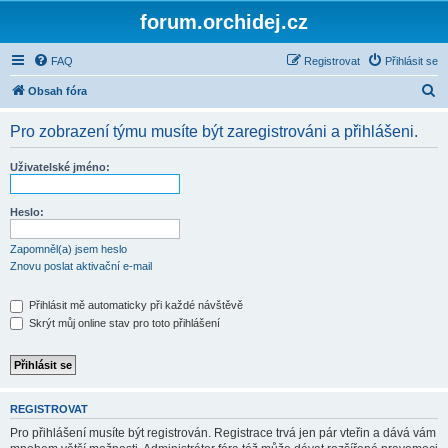
forum.orchidej.cz
FAQ
Registrovat
Přihlásit se
H
Obsah fóra
l
Pro zobrazení týmu musíte být zaregistrováni a přihlášeni.
e
d
Uživatelské jméno:
a
t
Heslo:
Zapomněl(a) jsem heslo
Znovu poslat aktivační e-mail
Přihlásit mě automaticky při každé návštěvě
Skrýt můj online stav pro toto přihlášení
REGISTROVAT
Pro přihlášení musíte být registrován. Registrace trvá jen pár vteřin a dává vám